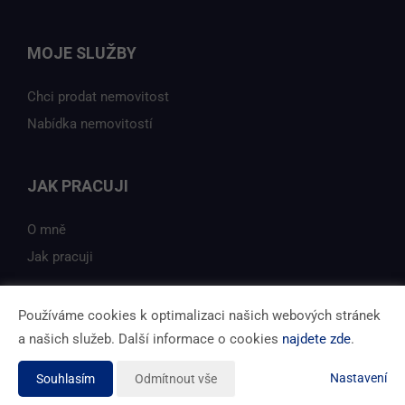
MOJE SLUŽBY
Chci prodat nemovitost
Nabídka nemovitostí
JAK PRACUJI
O mně
Jak pracuji
Používáme cookies k optimalizaci našich webových stránek
a našich služeb. Další informace o cookies
najdete zde
.
Vytvořeno v systému
CHYTRÝ WEB MAKLÉŘE
Tomawell s.r.o. © 2026
Nastavení
Souhlasím
Odmítnout vše