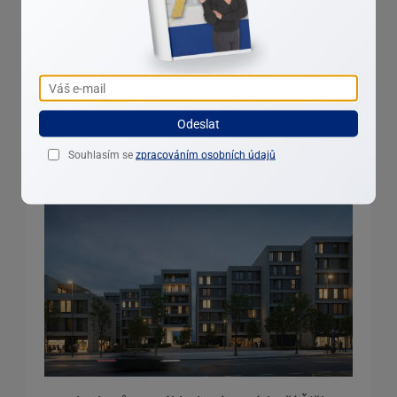
Domov Červeného jelena i elitních právníků
změní majitele. Šporkovský palác je na
prodej
Pražané ho znají hlavně díky restauracím Červený jelen a
Odeslat
SIA a také cukráři Skálovi. Šporkovský palác je ale
především administrativní komplex s jedněmi z
nejdražších kanceláří v Praze. Sídlí zde například elitní
Souhlasím se
zpracováním osobních údajů
právníci Dentons, farmaceutická...