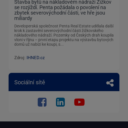
Stavba bytů na nákladovém nádraží Žižkov
se rozjíždí. Penta požádala o povolení na
zbytek severovýchodní části, ve hře jsou
miliardy
Developerská společnost Penta Real Estate udělala další
krok k zastavění severovýchodní části žižkovského
nákladového nádraží. Pozemky od Českých drah koupila
vloni v říjnu – první etapu projektu na výstavbu bytových
domů už nabízí ke koupi, s...
Zdroj:
IHNED.cz
Sociální sítě