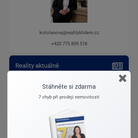
kotolanova@realityklidem.cz
+420 775 859 518
Reality aktuálně
Stáhněte si zdarma
7 chyb při prodeji nemovitosti