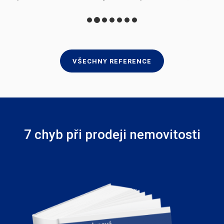
svým osobním přístupem (při odhadu ceny nemovitosti,
pořízení fotografií profesionálním fotografem,
zveřejnění inzerátu na webových stránkách) zajistila, že
předmětná nemovitost byla po čtyřech dnech
zveřejnění inzerce v rezervaci a následně prodána za
námi požadovanou cenu. Z toho důvodu nemohu jinak
než paní Kotolanovou s čistým svědomím doporučit
dalším klientům, kteří uvažují o prodeji či koupi nové
nemovitosti.
Manželé Kupkovi
VŠECHNY REFERENCE