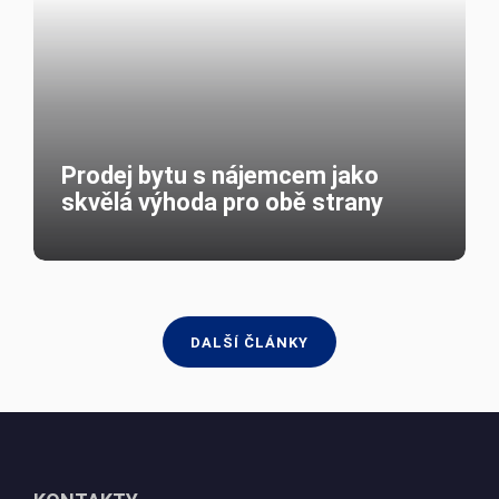
Nečekejte s prodejem na podzim
a využijte letní slunce ve svůj
prospěch
28.
května