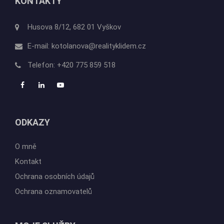
Prodej bytu s nájemcem jako
skvělá výhoda pro obě strany
DALŠÍ ČLÁNKY
KONTAKTY
Husova 8/12, 682 01 Vyškov
E-mail:
kotolanova@realityklidem.cz
Telefon:
+420 775 859 518