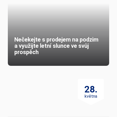
Jak citlivě a bezpečně prodat
zděděný byt či dům
25.
června