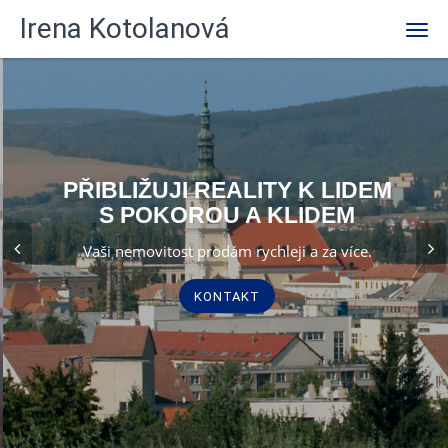
Předchozí
Irena Kotolanová
Men
PŘIBLIŽUJI REALITY K LIDEM
S POKOROU A KLIDEM
Vaši nemovitost prodám rychleji a za více.
KONTAKT