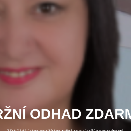
LIŽUJI REALITY K 
 POKOROU A KLID