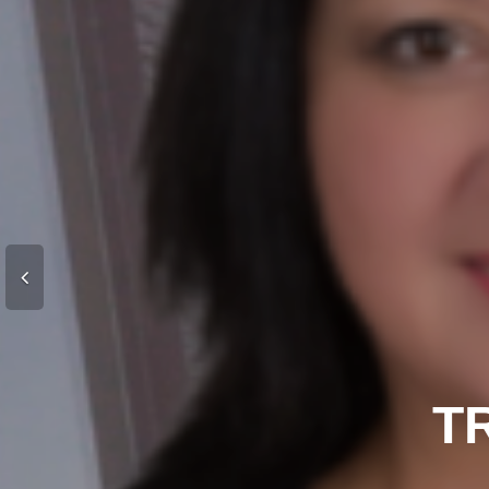
PŘIB
S