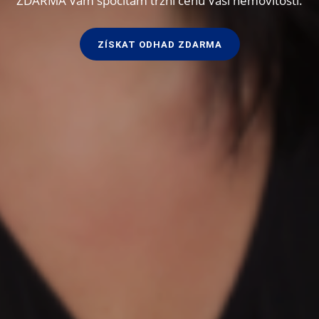
Vaši nemovitost prodám rychleji a za více.
KONTAKT