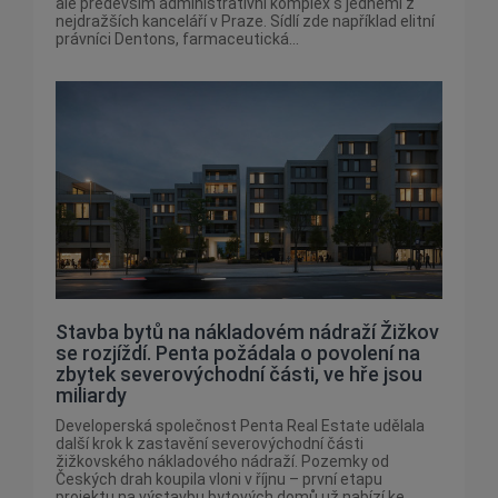
ale především administrativní komplex s jedněmi z
nejdražších kanceláří v Praze. Sídlí zde například elitní
právníci Dentons, farmaceutická...
Stavba bytů na nákladovém nádraží Žižkov
se rozjíždí. Penta požádala o povolení na
zbytek severovýchodní části, ve hře jsou
miliardy
Developerská společnost Penta Real Estate udělala
další krok k zastavění severovýchodní části
žižkovského nákladového nádraží. Pozemky od
Českých drah koupila vloni v říjnu – první etapu
projektu na výstavbu bytových domů už nabízí ke