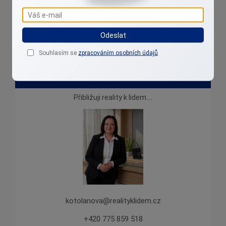
Odeslat
Souhlasím se
zpracováním osobních údajů
Irena Kotolanová
Přibližuji reality k lidem....
kotolanova@realityklidem.cz
+420 775 859 518