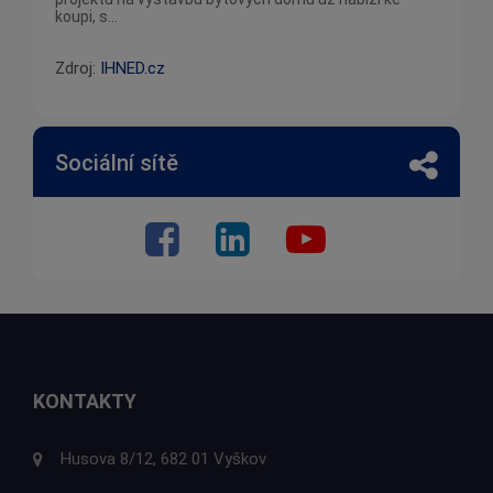
koupi, s...
Zdroj:
IHNED.cz
Sociální sítě
KONTAKTY
Husova 8/12, 682 01 Vyškov