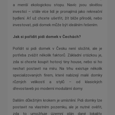
a menší ekologickou stopu. Navíc jsou skvělou
investicí – stále více lidí je pronajímá jako rekreační
bydlení. Ať už chcete ušetřit, žít blíže přírodě, nebo
investovat, pidi domek může být ideálním řešením.
Jak si pořídit pidi domek v Čechách?
Pořídit si pidi domek v Česku není složité, ale je
potřeba zvážit několik faktorů. Základní otázkou je,
zda si chcete koupit hotový tiny house, nebo si ho
nechat postavit na míru. Na trhu existuje několik
specializovaných firem, které nabízejí malé domky
různých velikostí a stylů – od klasických
dřevostaveb po moderní modulární domy.
Dalším důležitým krokem je umístění. Pidi domky lze
postavit na vlastním pozemku, ale je nutné ověřit,
zda to umožňuje územní plán dané lokality.