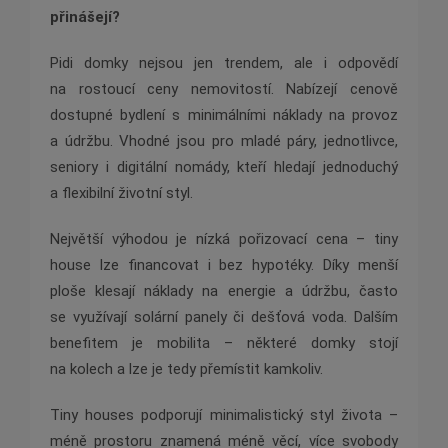
přinášejí?
Pidi domky nejsou jen trendem, ale i odpovědí
na rostoucí ceny nemovitostí. Nabízejí cenově
dostupné bydlení s minimálními náklady na provoz
a údržbu. Vhodné jsou pro mladé páry, jednotlivce,
seniory i digitální nomády, kteří hledají jednoduchý
a flexibilní životní styl.
Největší výhodou je nízká pořizovací cena – tiny
house lze financovat i bez hypotéky. Díky menší
ploše klesají náklady na energie a údržbu, často
se využívají solární panely či dešťová voda. Dalším
benefitem je mobilita – některé domky stojí
na kolech a lze je tedy přemístit kamkoliv.
Tiny houses podporují minimalistický styl života –
méně prostoru znamená méně věcí, více svobody