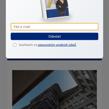
kotolanova@realityklidem.cz
+420 775 859 518
Odeslat
Souhlasím se
zpracováním osobních údajů
Reality aktuálně