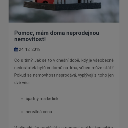
Pomoc, mám doma neprodejnou
nemovitost!
24. 12. 2018
Co s tím? Jak se to v dnešní době, kdy je všeobecně
nedostatek bytů či domů na trhu, vůbec může stát?
Pokud se nemovitost neprodává, vyplývají z toho jen
dvě věci:
špatný marketink
nereálná cena
V případě, že prodáváte s pomocí realitní kanceláře,