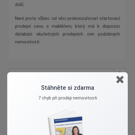
dolů.
Není proto vůbec od věci prokonzultovat startovací
prodejní cenu s makléřem, který má k dispozici
databázi skutečných prodejních cen podobných
nemovitostí.
Stáhněte si zdarma
Irena Kotolanová
7 chyb při prodeji nemovitosti
Přibližuji reality k lidem....