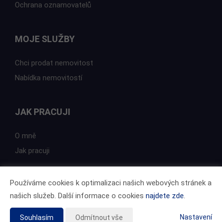
Ochrana oznamovatelů
MOJE SLUŽBY
Chci prodat nemovitost
Nabídka nemovitostí
JAK PRACUJI
O mně
Jak pracuji
Používáme cookies k optimalizaci našich webových stránek a
našich služeb. Další informace o cookies
najdete zde
.
Vytvořeno v systému
CHYTRÝ WEB MAKLÉŘE
Tomawell s.r.o. © 2026
Nastavení
Souhlasím
Odmítnout vše