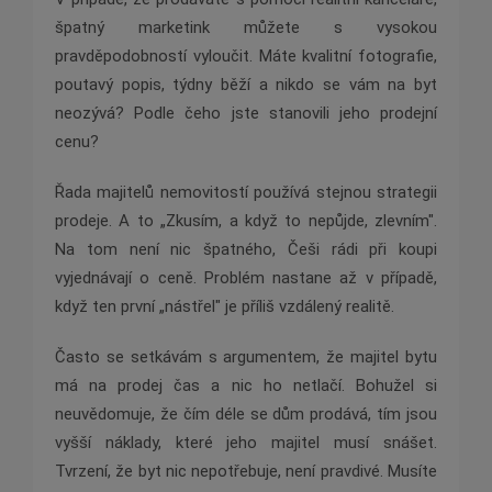
špatný marketink můžete s vysokou
pravděpodobností vyloučit. Máte kvalitní fotografie,
poutavý popis, týdny běží a nikdo se vám na byt
neozývá? Podle čeho jste stanovili jeho prodejní
cenu?
Řada majitelů nemovitostí používá stejnou strategii
prodeje. A to „Zkusím, a když to nepůjde, zlevním".
Na tom není nic špatného, Češi rádi při koupi
vyjednávají o ceně. Problém nastane až v případě,
když ten první „nástřel" je příliš vzdálený realitě.
Často se setkávám s argumentem, že majitel bytu
má na prodej čas a nic ho netlačí. Bohužel si
neuvědomuje, že čím déle se dům prodává, tím jsou
vyšší náklady, které jeho majitel musí snášet.
Tvrzení, že byt nic nepotřebuje, není pravdivé. Musíte