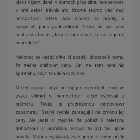
platit nájem, daně, v domech přes zimu temperovat,
v létě sekat trávník atd. Kromě těchto věcí mají
nemovitosti, které jsou dlouho na prodej, u
kupujících punc podezřelosti. Nikdo se po čase
neubrání otázce: „Jaký je tam háček, že se to ještě
neprodalo?"
Nakonec se každý dříve či později dostane k tomu,
že začne snižovat cenu. Ani na tom není nic
špatného, když to udělá rozumně.
Možní kupující, když surfují po inzerátech, mají ve
zvyku všímat si nemovitostí, které vyčnívají z
průměru. Takže si předraženou nemovitost
zapamatují. Stejně rychle zareagují i na změnu její
ceny. Ale jestli si myslíte, že poběží k telefonu
dohodnout si prohlídku, nemusí to být tak úplně
pravda. Mohou vyčkávat, kolik ještě z ceny půjde