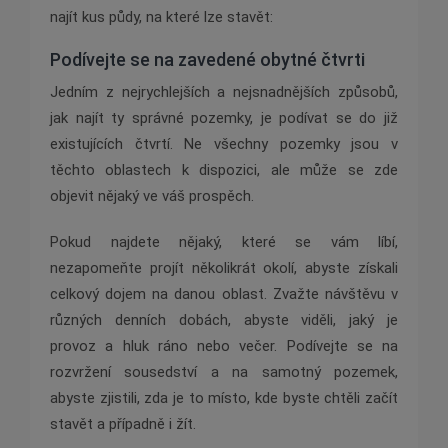
najít kus půdy, na které lze stavět:
Podívejte se na zavedené obytné čtvrti
Jedním z nejrychlejších a nejsnadnějších způsobů,
jak najít ty správné pozemky, je podívat se do již
existujících čtvrtí. Ne všechny pozemky jsou v
těchto oblastech k dispozici, ale může se zde
objevit nějaký ve váš prospěch.
Pokud najdete nějaký, které se vám líbí,
nezapomeňte projít několikrát okolí, abyste získali
celkový dojem na danou oblast. Zvažte návštěvu v
různých denních dobách, abyste viděli, jaký je
provoz a hluk ráno nebo večer. Podívejte se na
rozvržení sousedství a na samotný pozemek,
abyste zjistili, zda je to místo, kde byste chtěli začít
stavět a případně i žít.