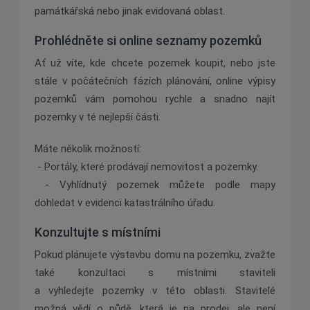
památkářská nebo jinak evidovaná oblast.
Prohlédněte si online seznamy pozemků
Ať už víte, kde chcete pozemek koupit, nebo jste
stále v počátečních fázích plánování, online výpisy
pozemků vám pomohou rychle a snadno najít
pozemky v té nejlepší části.
Máte několik možností:
- Portály, které prodávají nemovitost a pozemky.
- Vyhlídnutý pozemek můžete podle mapy
dohledat v evidenci katastrálního úřadu.
Konzultujte s místními
Pokud plánujete výstavbu domu na pozemku, zvažte
také konzultaci s místními staviteli
a vyhledejte pozemky v této oblasti. Stavitelé
možná vědí o půdě, která je na prodej, ale není