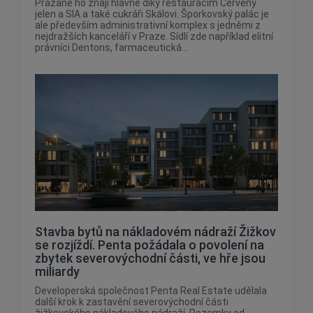
Pražané ho znají hlavně díky restauracím Červený
jelen a SIA a také cukráři Skálovi. Šporkovský palác je
ale především administrativní komplex s jedněmi z
nejdražších kanceláří v Praze. Sídlí zde například elitní
právníci Dentons, farmaceutická...
Stavba bytů na nákladovém nádraží Žižkov
se rozjíždí. Penta požádala o povolení na
zbytek severovýchodní části, ve hře jsou
miliardy
Developerská společnost Penta Real Estate udělala
další krok k zastavění severovýchodní části