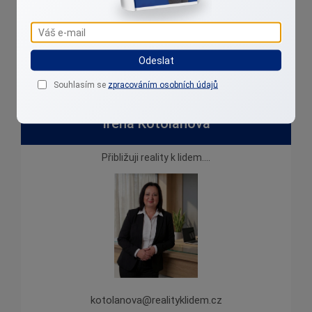
kontaktů na mém webu.
Odeslat
Souhlasím se
zpracováním osobních údajů
Irena Kotolanová
Přibližuji reality k lidem....
kotolanova@realityklidem.cz