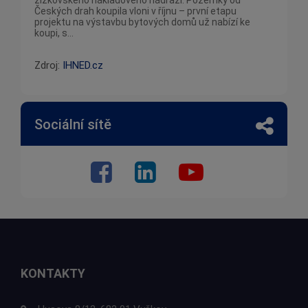
žižkovského nákladového nádraží. Pozemky od
Českých drah koupila vloni v říjnu – první etapu
projektu na výstavbu bytových domů už nabízí ke
koupi, s...
Zdroj:
IHNED.cz
Sociální sítě
KONTAKTY