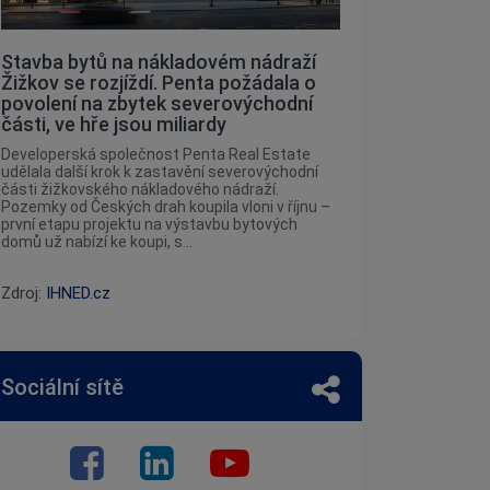
Stavba bytů na nákladovém nádraží
Žižkov se rozjíždí. Penta požádala o
povolení na zbytek severovýchodní
části, ve hře jsou miliardy
Developerská společnost Penta Real Estate
udělala další krok k zastavění severovýchodní
části žižkovského nákladového nádraží.
Pozemky od Českých drah koupila vloni v říjnu –
první etapu projektu na výstavbu bytových
domů už nabízí ke koupi, s...
Zdroj:
IHNED.cz
Sociální sítě