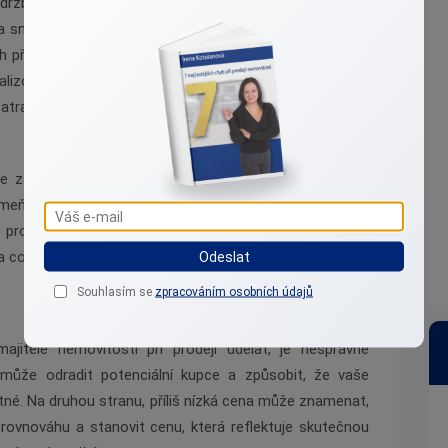
držby. Věci jako nefunkční dveře, kapající kohoutky nebo
 snížit hodnotu vaší nemovitosti. Investice do těchto
h přínosem. Zvažte také využití služeb profesionálního
lizovat vzhled a atmosféru vašeho domu či bytu.
traktivitu nemovitosti na realitním trhu a přilákat více
 zapůjčení nábytku a dekorací, které prostor zútulní
meňte také na venkovní prostory – dobře udržovaná
rodeji. Celkově je důležité, abyste svou nemovitost
a co nejpříjemněji a nejprofesionálněji.
Odeslat
Souhlasím se
zpracováním osobních údajů
jitelé nemovitostí při prodeji udělat, je nesprávné
 může odradit potenciální kupce a způsobit, že vaše
utné. Na druhou stranu, příliš nízká cena může znamenat,
t rovnováhu a stanovit cenu, která reflektuje skutečnou