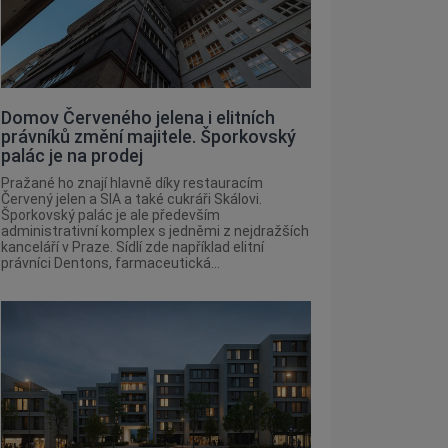
Domov Červeného jelena i elitních
právníků změní majitele. Šporkovský
palác je na prodej
Pražané ho znají hlavně díky restauracím
Červený jelen a SIA a také cukráři Skálovi.
Šporkovský palác je ale především
administrativní komplex s jedněmi z nejdražších
kanceláří v Praze. Sídlí zde například elitní
právníci Dentons, farmaceutická...