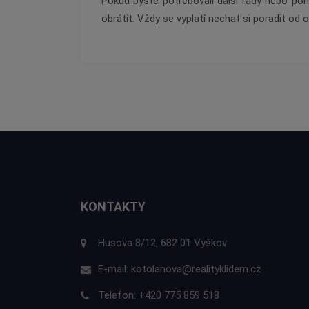
Pokud byste potřebovali další rady nebo po
obrátit. Vždy se vyplatí nechat si poradit od 
KONTAKTY
Husova 8/12, 682 01 Vyškov
E-mail:
kotolanova@realityklidem.cz
Telefon:
+420 775 859 518