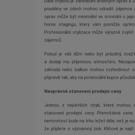
Další chybou je zanedbání drobných oprav a ú
praskliny ve zdech mohou odradit zájemce a
oprav může být minimální ve srovnání s jejic
home stagingu, který vám pomůže optima
Profesionální stylizace může výrazně zvýšit a
zájemců.
Pokud je váš dům nebo byt prázdný, zvažte
a dodají mu příjemnou atmosféru. Nezapo
zahrada nebo balkon mohou rozhodnout o p
připravili tak, aby na potenciální kupce působil
Nesprávné stanovení prodejní ceny
Jednou z největších chyb, které mohou ma
stanovení prodejní ceny. Přemrštěná cena
nemovitost bude na trhu ležet déle, než je n
že přijdete o významný zisk. Klíčové je nají