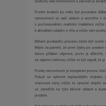
hodnotu vaší nemovitosti a zároveň je atraktiv
Prvním krokem by mělo být provedení důkl
nemovitostí ve vaší oblasti a vezměte v úva
s profesionálním realitním makléřem může 
k aktuálním údajům o trhu a může vám poskyt
Během prodejního procesu může být nutné cen
Mějte na paměti, že první týdny po uvedení n
šance přilákat zájemce, proto je důležité
se zájemci nehrnou, může to být signál, že je c
Prodej nemovitosti je komplexní proces, kter
Pokud se vyhnete nejčastějším chybám, j
stanovení ceny, může to výrazně zlepšit v
se zaměříte na tyto klíčové oblasti a bu
prodáte.