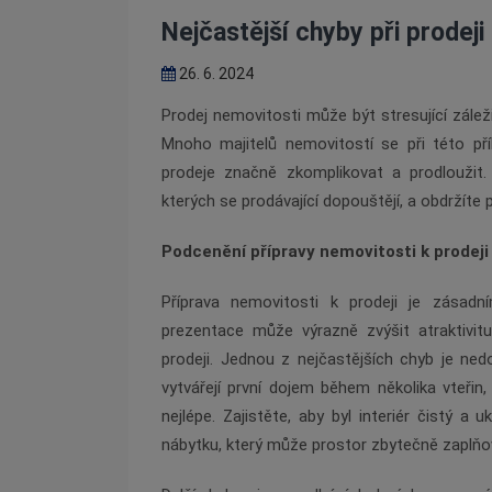
Nejčastější chyby při prodeji
26. 6. 2024
Prodej nemovitosti může být stresující zálež
Mnoho majitelů nemovitostí se při této př
prodeje značně zkomplikovat a prodloužit. 
kterých se prodávající dopouštějí, a obdržíte p
Podcenění přípravy nemovitosti k prodeji
Příprava nemovitosti k prodeji je zásadn
prezentace může výrazně zvýšit atraktivit
prodeji. Jednou z nejčastějších chyb je nedo
vytvářejí první dojem během několika vteřin
nejlépe. Zajistěte, aby byl interiér čistý 
nábytku, který může prostor zbytečně zaplňo