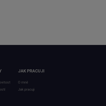
Y
JAK PRACUJI
ovitost
O mně
ostí
Jak pracuji