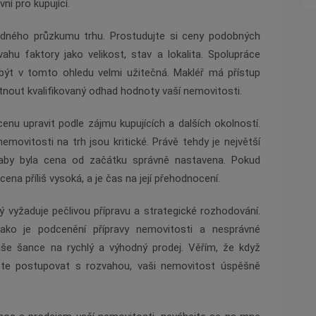
ní pro kupující.
adného průzkumu trhu. Prostudujte si ceny podobných
hu faktory jako velikost, stav a lokalita. Spolupráce
být v tomto ohledu velmi užitečná. Makléř má přístup
nout kvalifikovaný odhad hodnoty vaší nemovitosti.
u upravit podle zájmu kupujících a dalších okolností.
emovitosti na trh jsou kritické. Právě tehdy je největší
, aby byla cena od začátku správně nastavena. Pokud
ena příliš vysoká, a je čas na její přehodnocení.
ý vyžaduje pečlivou přípravu a strategické rozhodování.
ako je podcenění přípravy nemovitosti a nesprávné
aše šance na rychlý a výhodný prodej. Věřím, že když
dete postupovat s rozvahou, vaši nemovitost úspěšně