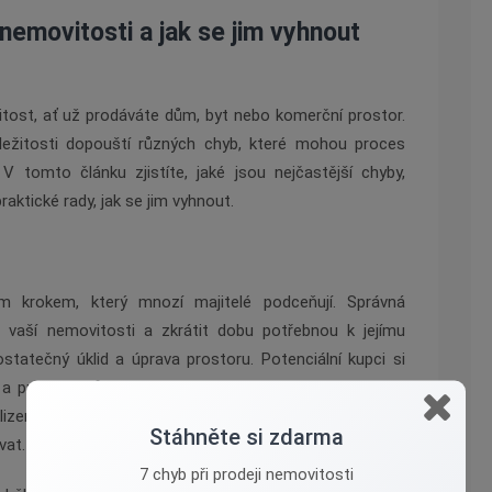
 nemovitosti a jak se jim vyhnout
itost, ať už prodáváte dům, byt nebo komerční prostor.
íležitosti dopouští různých chyb, které mohou proces
V tomto článku zjistíte, jaké jsou nejčastější chyby,
raktické rady, jak se jim vyhnout.
ím krokem, který mnozí majitelé podceňují. Správná
u vaší nemovitosti a zkrátit dobu potřebnou k jejímu
statečný úklid a úprava prostoru. Potenciální kupci si
, a proto je důležité, aby vaše nemovitost vypadala co
a uklizený, zbavte se osobních předmětů a nadbytečného
Stáhněte si zdarma
vat.
7 chyb při prodeji nemovitosti