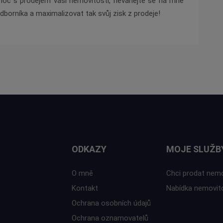
moc s prodejem vaší nemovitosti, neváhejte se na mne
odborníka a maximalizovat tak svůj zisk z prodeje!
ODKAZY
MOJE SLUŽB
O mně
Chci prodat nem
Kontakt
Nabídka nemovit
Ochrana osobních údajů
Ochrana oznamovatelů