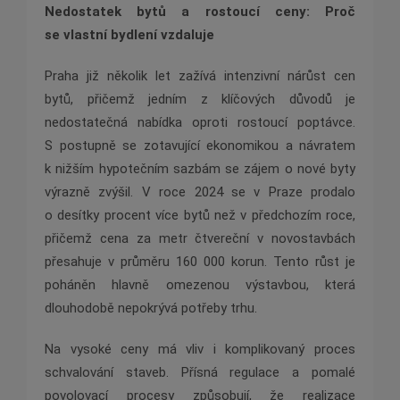
Nedostatek bytů a rostoucí ceny: Proč
se vlastní bydlení vzdaluje
Praha již několik let zažívá intenzivní nárůst cen
bytů, přičemž jedním z klíčových důvodů je
nedostatečná nabídka oproti rostoucí poptávce.
S postupně se zotavující ekonomikou a návratem
k nižším hypotečním sazbám se zájem o nové byty
výrazně zvýšil. V roce 2024 se v Praze prodalo
o desítky procent více bytů než v předchozím roce,
přičemž cena za metr čtvereční v novostavbách
přesahuje v průměru 160 000 korun. Tento růst je
poháněn hlavně omezenou výstavbou, která
dlouhodobě nepokrývá potřeby trhu.
Na vysoké ceny má vliv i komplikovaný proces
schvalování staveb. Přísná regulace a pomalé
povolovací procesy způsobují, že realizace