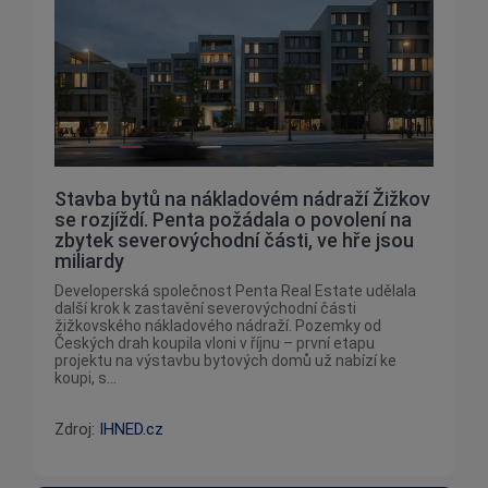
Stavba bytů na nákladovém nádraží Žižkov
se rozjíždí. Penta požádala o povolení na
zbytek severovýchodní části, ve hře jsou
miliardy
Developerská společnost Penta Real Estate udělala
další krok k zastavění severovýchodní části
žižkovského nákladového nádraží. Pozemky od
Českých drah koupila vloni v říjnu – první etapu
projektu na výstavbu bytových domů už nabízí ke
koupi, s...
Zdroj:
IHNED.cz