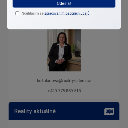
Odeslat
Irena Kotolanová
Souhlasím se
zpracováním osobních údajů
Přibližuji reality k lidem....
kotolanova@realityklidem.cz
+420 775 859 518
Reality aktuálně