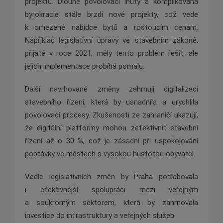
projektů. Dlouhé povolovací lhůty a komplikovaná
byrokracie stále brzdí nové projekty, což vede
k omezené nabídce bytů a rostoucím cenám.
Například legislativní úpravy ve stavebním zákoně,
přijaté v roce 2021, měly tento problém řešit, ale
jejich implementace probíhá pomalu​.
Další navrhované změny zahrnují digitalizaci
stavebního řízení, která by usnadnila a urychlila
povolovací procesy. Zkušenosti ze zahraničí ukazují,
že digitální platformy mohou zefektivnit stavební
řízení až o 30 %, což je zásadní při uspokojování
poptávky ve městech s vysokou hustotou obyvatel​.
Vedle legislativních změn by Praha potřebovala
i efektivnější spolupráci mezi veřejným
a soukromým sektorem, která by zahrnovala
investice do infrastruktury a veřejných služeb.