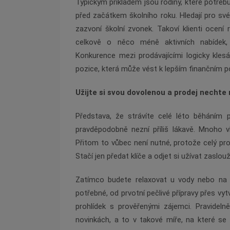
Typickým příkladem jsou rodiny, které potřeb
před začátkem školního roku. Hledají pro své d
zazvoní školní zvonek. Takoví klienti ocení 
celkově o něco méně aktivních nabídek
Konkurence mezi prodávajícími logicky kles
pozice, která může vést k lepším finančním 
Užijte si svou dovolenou a prodej nechte
Představa, že strávíte celé léto běháním p
pravděpodobně nezní příliš lákavě. Mnoho v
Přitom to vůbec není nutné, protože celý pr
Stačí jen předat klíče a odjet si užívat zaslo
Zatímco budete relaxovat u vody nebo na
potřebné, od prvotní pečlivé přípravy přes v
prohlídek s prověřenými zájemci. Pravidel
novinkách, a to v takové míře, na které se