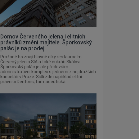
Domov Červeného jelena i elitních
právníků změní majitele. Šporkovský
palác je na prodej
Pražané ho znají hlavně díky restauracím
Červený jelen a SIA a také cukráři Skálovi.
Šporkovský palác je ale především
administrativní komplex s jedněmi z nejdražších
kanceláří v Praze. Sídlí zde například elitní
právníci Dentons, farmaceutická...