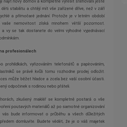
ují najít nový domov a kompletně vyřešit stěhování ještě
ěti stabilitu a chtějí mít vše zařízené dříve, než v září
rychlé a přímočaré jednání. Protože je v letním období
, vaše nemovitost získá mnohem větší pozornost.
á a vy se tak dostanete do velmi výhodné vyjednávací
podmínkám.
 na profesionálech
o prohlídkách, vyřizováním telefonátů a papírováním,
lastníků se právě kvůli tomu rozhodne prodej odložit.
oces může běžet hladce a zcela bez vaší osobní účasti.
užený odpočinek s rodinou nebo přáteli.
 horách, zkušený makléř se kompletně postará o vše
ytvoření poutavých materiálů až po samotné organizování
ně vás bude informovat o průběhu a všech důležitých
 předem domluvíte. Budete vědět, že je o váš majetek