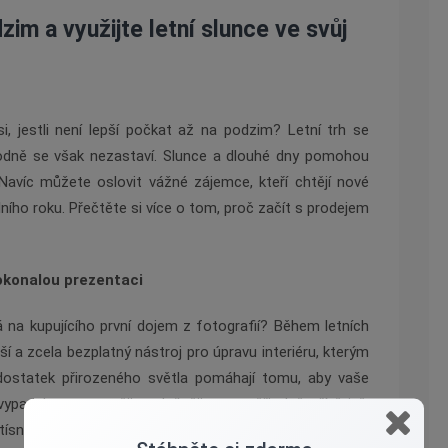
im a využijte letní slunce ve svůj
, jestli není lepší počkat až na podzim? Letní trh se
odně se však nezastaví. Slunce a dlouhé dny pomohou
avíc můžete oslovit vážné zájemce, kteří chtějí nové
lního roku. Přečtěte si více o tom, proč začít s prodejem
dokonalou prezentaci
má na kupujícího první dojem z fotografií? Během letních
í a zcela bezplatný nástroj pro úpravu interiéru, kterým
 dostatek přirozeného světla pomáhají tomu, aby vaše
padala prostorněji, vzdušněji a neuvěřitelně přívětivě.
sněně, se v létě krásně prosvětlí a celý prostor získá