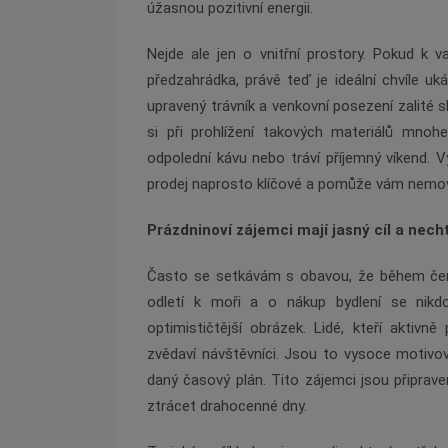
úžasnou pozitivní energii.
Nejde ale jen o vnitřní prostory. Pokud k 
předzahrádka, právě teď je ideální chvíle ukáz
upravený trávník a venkovní posezení zalité 
si při prohlížení takových materiálů mnoh
odpolední kávu nebo tráví příjemný víkend. V
prodej naprosto klíčové a pomůže vám nemovi
Prázdninoví zájemci mají jasný cíl a nech
Často se setkávám s obavou, že během červ
odletí k moři a o nákup bydlení se nikd
optimističtější obrázek. Lidé, kteří aktivně 
zvědaví návštěvníci. Jsou to vysoce motivova
daný časový plán. Tito zájemci jsou připrave
ztrácet drahocenné dny.