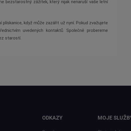
e bezstarostný zážitek, který nijak nenaruší vaše letní
plískanice, když může zazářit už nyní. Pokud zvažujete
třednictvím uvedených kontaktů. Společně probereme
ez starostí.
ODKAZY
MOJE SLUŽB