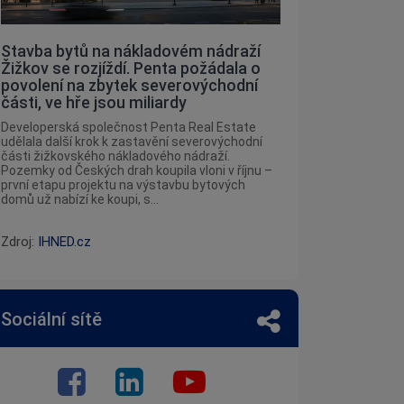
Stavba bytů na nákladovém nádraží
Žižkov se rozjíždí. Penta požádala o
povolení na zbytek severovýchodní
části, ve hře jsou miliardy
Developerská společnost Penta Real Estate
udělala další krok k zastavění severovýchodní
části žižkovského nákladového nádraží.
Pozemky od Českých drah koupila vloni v říjnu –
první etapu projektu na výstavbu bytových
domů už nabízí ke koupi, s...
Zdroj:
IHNED.cz
Sociální sítě