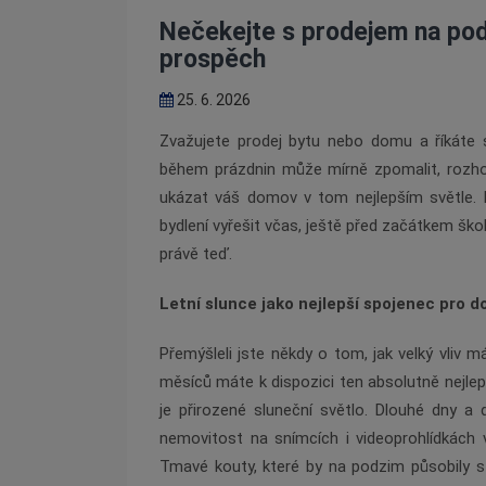
Nečekejte s prodejem na podz
prospěch
25. 6. 2026
Zvažujete prodej bytu nebo domu a říkáte si
během prázdnin může mírně zpomalit, rozh
ukázat váš domov v tom nejlepším světle. N
bydlení vyřešit včas, ještě před začátkem ško
právě teď.
Letní slunce jako nejlepší spojenec pro 
Přemýšleli jste někdy o tom, jak velký vliv 
měsíců máte k dispozici ten absolutně nejlepš
je přirozené sluneční světlo. Dlouhé dny a
nemovitost na snímcích i videoprohlídkách vy
Tmavé kouty, které by na podzim působily stí