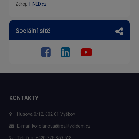
Zdroj:
IHNED.cz
Sociální sítě
KONTAKTY
Husova 8/12, 682 01 Vyškov
E-mail:
kotolanova@realityklidem.cz
Telefon:
+420 775 859 518