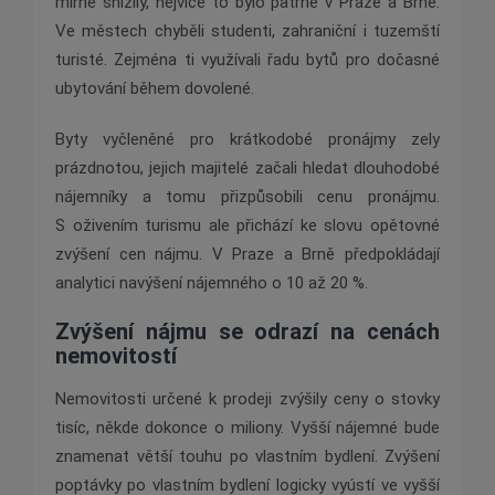
mírně snížily, nejvíce to bylo patrné v Praze a Brně.
Ve městech chyběli studenti, zahraniční i tuzemští
turisté. Zejména ti využívali řadu bytů pro dočasné
ubytování během dovolené.
Byty vyčleněné pro krátkodobé pronájmy zely
prázdnotou, jejich majitelé začali hledat dlouhodobé
nájemníky a tomu přizpůsobili cenu pronájmu.
S oživením turismu ale přichází ke slovu opětovné
zvýšení cen nájmu. V Praze a Brně předpokládají
analytici navýšení nájemného o 10 až 20 %.
Zvýšení nájmu se odrazí na cenách
nemovitostí
Nemovitosti určené k prodeji zvýšily ceny o stovky
tisíc, někde dokonce o miliony. Vyšší nájemné bude
znamenat větší touhu po vlastním bydlení. Zvýšení
poptávky po vlastním bydlení logicky vyústí ve vyšší