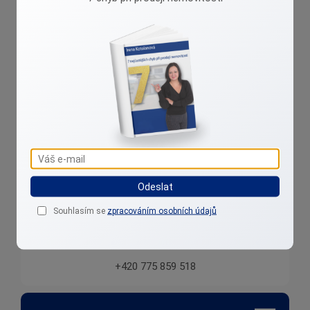
Irena Kotolanová
Přibližuji reality k lidem....
Odeslat
Souhlasím se
zpracováním osobních údajů
kotolanova@realityklidem.cz
+420 775 859 518