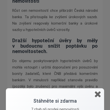
nemovitostí
Růst cen nemovitostí chce přibrzdit Česká národní
banka. Ta přistoupila ke zvýšení úrokových sazeb.
Na zvýšení reagovaly komerční banky a úrokové
sazby u hypotečních úvěrů vzrostly.
Dražší hypoteční úvěry by měly
v budoucnu snížit poptávku po
nemovitostech.
Do objemu poskytovaných hypotečních úvěrů by
mohla vstoupit i určitá doporučení pro posuzování
bonity žadatelů, které ČNB předává komerčním
bankám. V minulosti například stanovila pravidlo
(později bylo zrušeno) pro maximální výši úvěru a
maximální výši splátky v poměru k příjmům žadatele.
Stáhněte si zdarma
7 chyb při prodeji nemovitosti