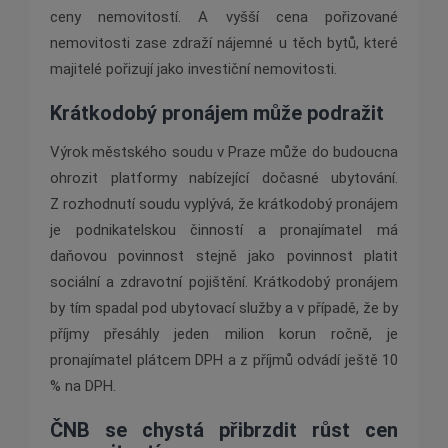
ceny nemovitostí. A vyšší cena pořizované
nemovitosti zase zdraží nájemné u těch bytů, které
majitelé pořizují jako investiční nemovitosti.
Krátkodobý pronájem může podražit
Výrok městského soudu v Praze může do budoucna
ohrozit platformy nabízející dočasné ubytování.
Z rozhodnutí soudu vyplývá, že krátkodobý pronájem
je podnikatelskou činností a pronajímatel má
daňovou povinnost stejně jako povinnost platit
sociální a zdravotní pojištění. Krátkodobý pronájem
by tím spadal pod ubytovací služby a v případě, že by
příjmy přesáhly jeden milion korun ročně, je
pronajímatel plátcem DPH a z příjmů odvádí ještě 10
% na DPH.
ČNB se chystá přibrzdit růst cen