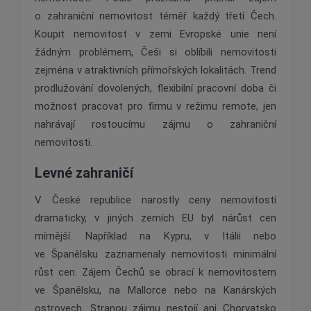
o zahraniční nemovitost téměř každý třetí Čech.
Koupit nemovitost v zemi Evropské unie není
žádným problémem, Češi si oblíbili nemovitosti
zejména v atraktivních přímořských lokalitách. Trend
prodlužování dovolených, flexibilní pracovní doba či
možnost pracovat pro firmu v režimu remote, jen
nahrávají rostoucímu zájmu o zahraniční
nemovitosti.
Levné zahraničí
V České republice narostly ceny nemovitostí
dramaticky, v jiných zemích EU byl nárůst cen
mírnější. Například na Kypru, v Itálii nebo
ve Španělsku zaznamenaly nemovitosti minimální
růst cen. Zájem Čechů se obrací k nemovitostem
ve Španělsku, na Mallorce nebo na Kanárských
ostrovech. Stranou zájmu nestojí ani Chorvatsko