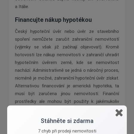
a Itálie.
Financujte nákup hypotékou
Český hypoteční úvěr nebo úvěr ze stavebního
spoření nemůžete zaručit zahraniční nemovitostí
(výjimky se však již začínají objevovat). Kromě
hotovosti lze nákup nemovitosti v zahraničí uhradit
hypotečním úvěrem země, kde se nemovitost
nachází. Administrativně se jedná o náročný proces,
nicméně je možné, zahraniční hypoteční úvěr získat.
Alternativou financování je americká hypotéka, ta
musí být zaručena jinou nemovitostí. Finanční
prostředky ale mohou být použity k jakémukoliv
účelu.
Stáhněte si zdarma
7 chyb při prodeji nemovitosti