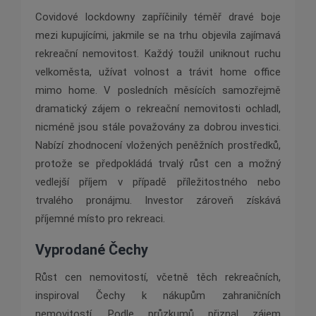
Covidové lockdowny zapříčinily téměř dravé boje
mezi kupujícími, jakmile se na trhu objevila zajímavá
rekreační nemovitost. Každý toužil uniknout ruchu
velkoměsta, užívat volnost a trávit home office
mimo home. V posledních měsících samozřejmě
dramatický zájem o rekreační nemovitosti ochladl,
nicméně jsou stále považovány za dobrou investici.
Nabízí zhodnocení vložených peněžních prostředků,
protože se předpokládá trvalý růst cen a možný
vedlejší příjem v případě příležitostného nebo
trvalého pronájmu. Investor zároveň získává
příjemné místo pro rekreaci.
Vyprodané Čechy
Růst cen nemovitostí, včetně těch rekreačních,
inspiroval Čechy k nákupům zahraničních
nemovitostí. Podle průzkumů přiznal zájem