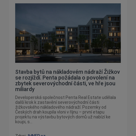
Stavba bytů na nákladovém nádraží Žižkov
se rozjíždí. Penta požádala o povolení na
zbytek severovýchodní části, ve hře jsou
miliardy
Developerská společnost Penta Real Estate udělala
další krok k zastavění severovýchodní části
žižkovského nákladového nádraží. Pozemky od
Českých drah koupila vloni v říjnu – první etapu
projektu na výstavbu bytových domů už nabízí ke
koupi, s...
Zdroj:
IHNED.cz