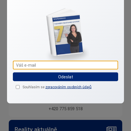
Irena Kotolanová
Přibližuji reality k lidem....
Odeslat
Souhlasím se
zpracováním osobních údajů
kotolanova@realityklidem.cz
+420 775 859 518
Reality aktuálně