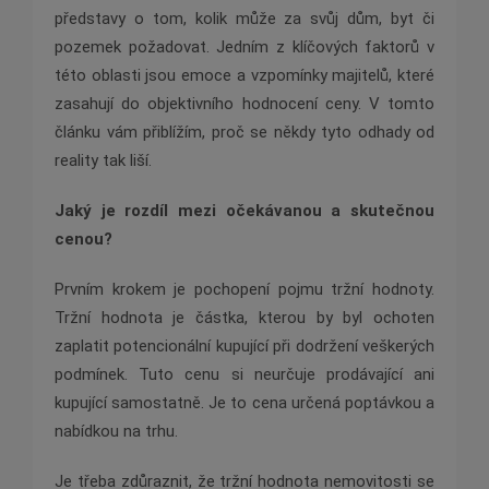
představy o tom, kolik může za svůj dům, byt či
pozemek požadovat. Jedním z klíčových faktorů v
této oblasti jsou emoce a vzpomínky majitelů, které
zasahují do objektivního hodnocení ceny. V tomto
článku vám přiblížím, proč se někdy tyto odhady od
reality tak liší.
Jaký je rozdíl mezi očekávanou a skutečnou
cenou?
Prvním krokem je pochopení pojmu tržní hodnoty.
Tržní hodnota je částka, kterou by byl ochoten
zaplatit potencionální kupující při dodržení veškerých
podmínek. Tuto cenu si neurčuje prodávající ani
kupující samostatně. Je to cena určená poptávkou a
nabídkou na trhu.
Je třeba zdůraznit, že tržní hodnota nemovitosti se