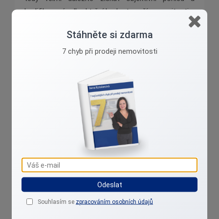
kvalifikovaný odhad tržní hodnoty naší nemovitosti.
Stáhněte si zdarma
Pokud máte pocit, že byste ocenili názor odborníka
při určování ceny vaší nemovitosti, neváhejte se na
7 chyb při prodeji nemovitosti
mě obrátit prostřednictvím stránky s kontaktními
údaji. Těším se na spolupráci s vámi!
Irena Kotolanová
Přibližuji reality k lidem....
Odeslat
Souhlasím se
zpracováním osobních údajů