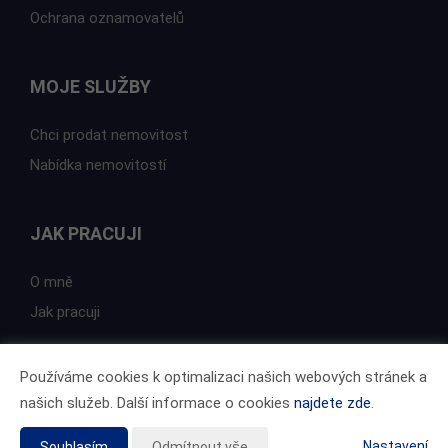
Ochrana oznamovatelů
MOJE SLUŽBY
Chci prodat nemovitost
Nabídka nemovitostí
JAK PRACUJI
O mně
Jak pracuji
Používáme cookies k optimalizaci našich webových stránek a
našich služeb. Další informace o cookies
najdete zde
.
Vytvořeno v systému
CHYTRÝ WEB MAKLÉŘE
Tomawell s.r.o. © 2026
Nastavení
Souhlasím
Odmítnout vše