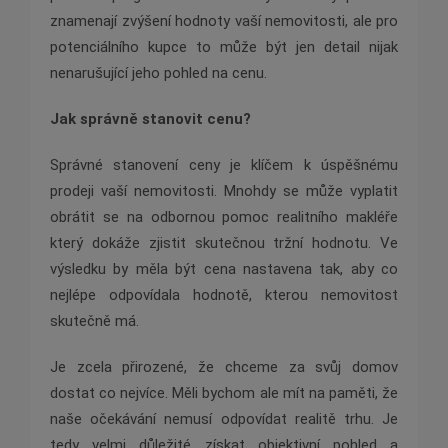
znamenají zvýšení hodnoty vaší nemovitosti, ale pro
potenciálního kupce to může být jen detail nijak
nenarušující jeho pohled na cenu.
Jak správně stanovit cenu?
Správné stanovení ceny je klíčem k úspěšnému
prodeji vaší nemovitosti. Mnohdy se může vyplatit
obrátit se na odbornou pomoc realitního makléře
který dokáže zjistit skutečnou tržní hodnotu. Ve
výsledku by měla být cena nastavena tak, aby co
nejlépe odpovídala hodnotě, kterou nemovitost
skutečně má.
Je zcela přirozené, že chceme za svůj domov
dostat co nejvíce. Měli bychom ale mít na paměti, že
naše očekávání nemusí odpovídat realitě trhu. Je
tedy velmi důležité získat objektivní pohled a