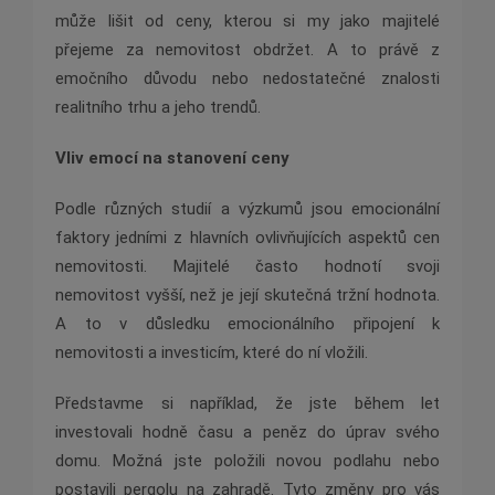
může lišit od ceny, kterou si my jako majitelé
přejeme za nemovitost obdržet. A to právě z
emočního důvodu nebo nedostatečné znalosti
realitního trhu a jeho trendů.
Vliv emocí na stanovení ceny
Podle různých studií a výzkumů jsou emocionální
faktory jedními z hlavních ovlivňujících aspektů cen
nemovitosti. Majitelé často hodnotí svoji
nemovitost vyšší, než je její skutečná tržní hodnota.
A to v důsledku emocionálního připojení k
nemovitosti a investicím, které do ní vložili.
Představme si například, že jste během let
investovali hodně času a peněz do úprav svého
domu. Možná jste položili novou podlahu nebo
postavili pergolu na zahradě. Tyto změny pro vás