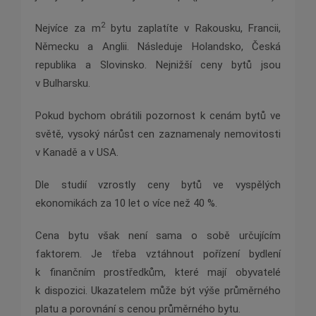
2
Nejvíce za m
bytu zaplatíte v Rakousku, Francii,
Německu a Anglii. Následuje Holandsko, Česká
republika a Slovinsko. Nejnižší ceny bytů jsou
v Bulharsku.
Pokud bychom obrátili pozornost k cenám bytů ve
světě, vysoký nárůst cen zaznamenaly nemovitosti
v Kanadě a v USA.
Dle studií vzrostly ceny bytů ve vyspělých
ekonomikách za 10 let o více než 40 %.
Cena bytu však není sama o sobě určujícím
faktorem. Je třeba vztáhnout pořízení bydlení
k finančním prostředkům, které mají obyvatelé
k dispozici. Ukazatelem může být výše průměrného
platu a porovnání s cenou průměrného bytu.