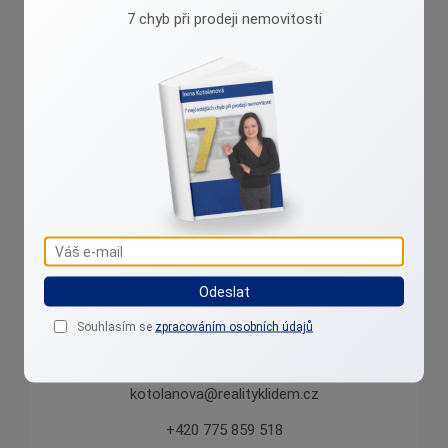
7 chyb při prodeji nemovitosti
Irena Kotolanová
Přibližuji reality k lidem....
Odeslat
Souhlasím se
zpracováním osobních údajů
kotolanova@realityklidem.cz
+420 775 859 518