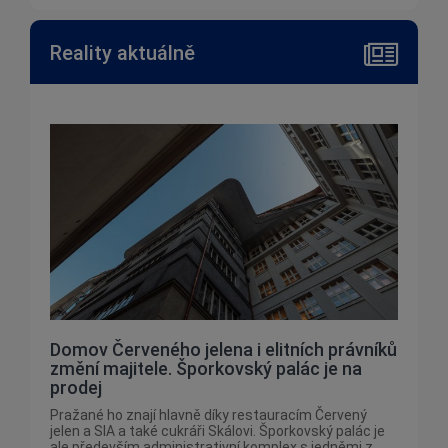
Reality aktuálně
Domov Červeného jelena i elitních právníků
změní majitele. Šporkovský palác je na
prodej
Pražané ho znají hlavně díky restauracím Červený
jelen a SIA a také cukráři Skálovi. Šporkovský palác je
ale především administrativní komplex s jedněmi z