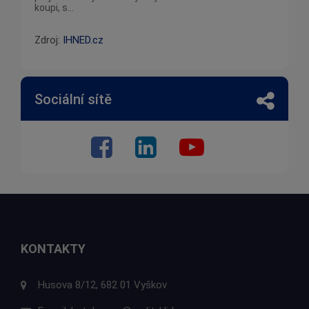
koupi, s...
Zdroj:
IHNED.cz
Sociální sítě
KONTAKTY
Husova 8/12, 682 01 Vyškov