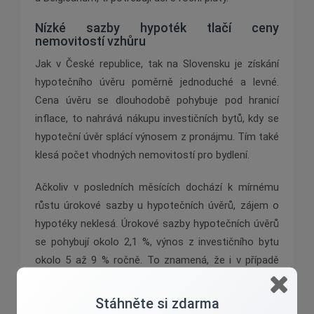
Nízké sazby hypoték tlačí ceny
nemovitostí vzhůru
Jak v České republice, tak na Slovensku je získání
hypotečního úvěru poměrně jednoduché a levné.
Cena úvěru se dlouhodobě pohybuje pod hranicí
inflace, to nahrává nákupu investičních bytů, kdy se
hypoteční úvěr splácí výnosem z pronájmu. Tím také
klesá počet vhodných nemovitostí pro bydlení.
Ačkoliv v posledních měsících dochází k mírnému
růstu úrokové sazby u hypotečních úvěrů, zájem o
hypotéky neklesá. Úrokové sazby hypotečních úvěrů
se pohybují okolo 2,1 %, výnos z investičního bytu
okolo 5 až 9 % ročně. To znamená, že i v případě
pořízení investičního bytu na hypoteční úvěr realizuje
investor nemalý zisk.
Stáhněte si zdarma