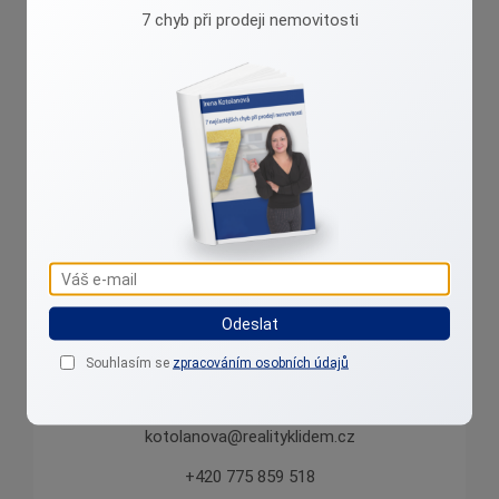
7 chyb při prodeji nemovitosti
Irena Kotolanová
Přibližuji reality k lidem....
Odeslat
Souhlasím se
zpracováním osobních údajů
kotolanova@realityklidem.cz
+420 775 859 518