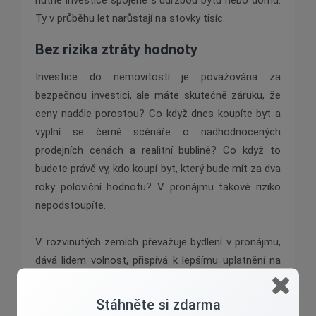
nutné investice spojené s údržbou bytu nebo domu.
Ty v průběhu let narůstají na stovky tisíc.
Bez rizika ztráty hodnoty
Investice do nemovitostí je považována za
bezpečnou investici, ale máte skutečně záruku, že
ceny nadále porostou? Co když dnes koupíte byt a
vyplní se černé scénáře o nadhodnocených
prodejních cenách a realitní bublině? Co když to
budete právě vy, kdo koupí byt, který bude mít za dva
roky poloviční hodnotu? V pronájmu takové riziko
nepodstoupíte.
V rozvinutých zemích převažuje bydlení v pronájmu,
dává lidem volnost, přispívá k lepšímu uplatnění na
pracovním trhu. Brzy se k rozvinutým zemím
přidáme i my.
Stáhněte si zdarma