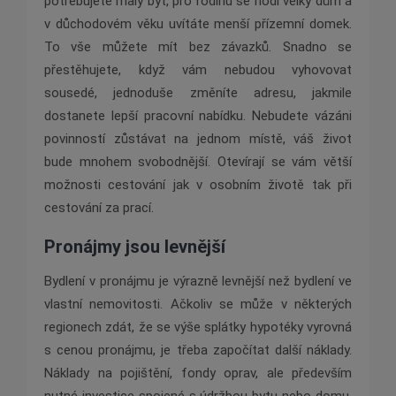
potřebujete malý byt, pro rodinu se hodí velký dům a
v důchodovém věku uvítáte menší přízemní domek.
To vše můžete mít bez závazků. Snadno se
přestěhujete, když vám nebudou vyhovovat
sousedé, jednoduše změníte adresu, jakmile
dostanete lepší pracovní nabídku. Nebudete vázáni
povinností zůstávat na jednom místě, váš život
bude mnohem svobodnější. Otevírají se vám větší
možnosti cestování jak v osobním životě tak při
cestování za prací.
Pronájmy jsou levnější
Bydlení v pronájmu je výrazně levnější než bydlení ve
vlastní nemovitosti. Ačkoliv se může v některých
regionech zdát, že se výše splátky hypotéky vyrovná
s cenou pronájmu, je třeba započítat další náklady.
Náklady na pojištění, fondy oprav, ale především