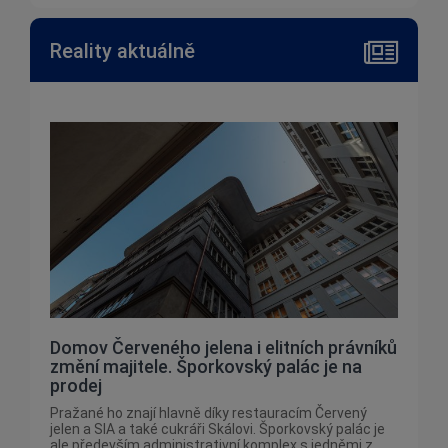
Reality aktuálně
Domov Červeného jelena i elitních právníků
změní majitele. Šporkovský palác je na
prodej
Pražané ho znají hlavně díky restauracím Červený
jelen a SIA a také cukráři Skálovi. Šporkovský palác je
ale především administrativní komplex s jedněmi z