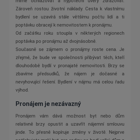
mírně ochlazovat a hypoteční úvěry zdražovat.
Zároveň rostou životní náklady. Cesta k vlastnímu
bydlení se uzavírá stále většímu počtu lidí a ti
poptávku obracejí k nemovitostem k pronájmu.
Od začátku roku stoupla v některých regionech
poptávka po pronájmu až dvojnásobně.
Současně se zájmem o pronájmy roste cena. Je
zřejmé, že bude ve společnosti přibývat těch, kteří
dlouhodobě bydlí v pronajaté nemovitosti. Brzy se
zbavíme předsudků, že nájem je dočasné a
nevyhovující řešení. Bydlení v nájmu má celou řadu
výhod.
Pronájem je nezávazný
Pronájem vám dává možnost byt nebo dům
relativně brzy opustit a uzavřít nájemní smlouvu
jinde. To přesně kopíruje změny v životě. Nejprve