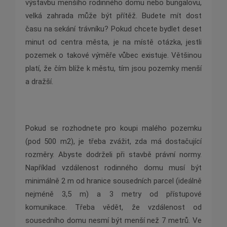
výstavbu menšího rodinného domu nebo bungalovu,
velká zahrada může být přítěž. Budete mít dost
času na sekání trávníku? Pokud chcete bydlet deset
minut od centra města, je na místě otázka, jestli
pozemek o takové výměře vůbec existuje. Většinou
platí, že čím blíže k městu, tím jsou pozemky menší
a dražší.
Pokud se rozhodnete pro koupi malého pozemku
(pod 500 m2), je třeba zvážit, zda má dostačující
rozměry. Abyste dodrželi při stavbě právní normy.
Například vzdálenost rodinného domu musí být
minimálně 2 m od hranice sousedních parcel (ideálně
nejméně 3,5 m) a 3 metry od přístupové
komunikace. Třeba vědět, že vzdálenost od
sousedního domu nesmí být menší než 7 metrů. Ve