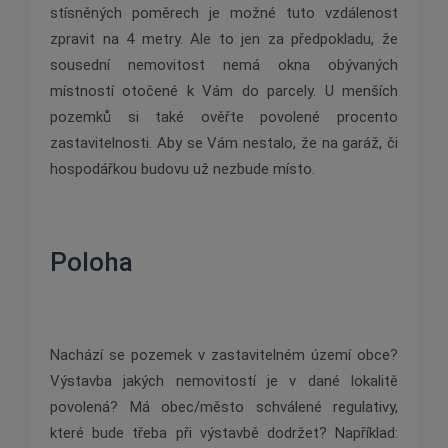
stísněných poměrech je možné tuto vzdálenost
zpravit na 4 metry. Ale to jen za předpokladu, že
sousední nemovitost nemá okna obývaných
místností otočené k Vám do parcely. U menších
pozemků si také ověřte povolené procento
zastavitelnosti. Aby se Vám nestalo, že na garáž, či
hospodářkou budovu už nezbude místo.
Poloha
Nachází se pozemek v zastavitelném území obce?
Výstavba jakých nemovitostí je v dané lokalitě
povolená? Má obec/město schválené regulativy,
které bude třeba při výstavbě dodržet? Například: