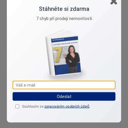
Stáhněte si zdarma
7 chyb při prodeji nemovitosti
Je toho opravdu hodně, na co si byste při koupi
pozemku měli myslet, zvážit, přihlédnout. Stejně tak
stojí za zamyšlení, jak vhodně pozemek prodat,
pokud jste vlastník. Je proto dobré mít po ruce
odborníka, který Vás na všechno důležité upozorní a
poradí. Není výjimkou, že prodávající majitel pozemku
ani neví, co vlastně prodává. Proto dříve, než
otevřete peněženku, zeptejte se, zjišťujte a ověřujte.
Zkušený makléř Vám bude na většinu otázek umět
odpovědět už při prohlídce nemovitosti. Kromě listu
Odeslat
vlastnictví by měl mít připravené i vyjádření obce,
popřípadě stavebního úřadu. Pokud takového
Souhlasím se
zpracováním osobních údajů
makléře neznáte, jste na správné adrese.