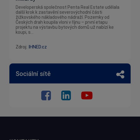
Developerská společnost Penta Real Estate udělala
další krok k zastavění severovýchodní části
žižkovského nákladového nádraží. Pozemky od
Českých drah koupila vloni v říjnu – první etapu
projektu na výstavbu bytových domů už nabízí ke
koupi, s...
Zdroj:
IHNED.cz
Sociální sítě