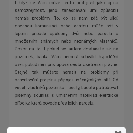
I když se Vám může tento bod jevit jako úplná
samozřejmost, jeho zanedbávání umí způsobit
nemalé problémy. To, co se nám zdá být ulicí,
obecnou komunikací nebo cestou, může být v
lepším případě společný dvůr nebo parcela s
množstvím známých nebo neznámých vlastníků.
Pozor na to. I pokud se autem dostanete až na
pozemek, banka Vám nemusí schválit hypotéční
úvěr, pokud není přístupová cesta ošetřena i právně.
Stejně tak můžete narazit na problémy při
schvalování projektu přípojek inženýrských sítí. Od
všech vlastníků pozemku - cesty, budete potřebovat
písemný souhlas s umístěním například elektrické
přípojky, která povede přes jejich parcelu.
Závěr