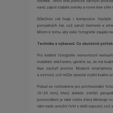
člověka. Tento úhel pomůže zachytit prostor r
navíc zajistí stabilní snímky a rovné linie stěn č
Důležitou roli hraje i kompozice. Využijte
pomyslných čar, což zaručí harmonii a atra
klíčem k tomu, aby vaše fotografie zaujaly na 
Technika a vybavení: Co skutečně potřebu
Pro kvalitní fotografie nemovitostí nemusí
mobilním telefonem, ujistěte se, že má kvali
lépe zachytí prostor. Moderní smartphony 
a ostrosti, což může výrazně zvýšit kvalitu s
Pokud se rozhodnete pro profesionální fotoap
10–24 mm), který dokáže zvětšit perspek
pomocníkem je také stativ, který eliminuje roz
vám navíc umožní fotit s delší expozicí, což s