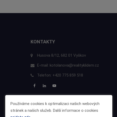
KONTAKTY
Husova 8/12, 682 01 Vyškov
E-mail:
kotolanova@realityklidem.cz
Telefon:
+420 775 859 518
Používáme cookies k optimalizaci našich webových
stránek a našich služeb. Další informace o cookies