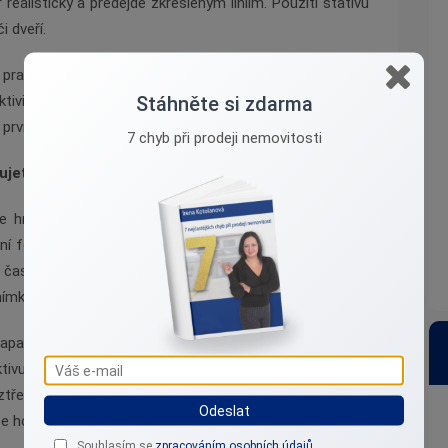
ealisticky a předejde zkresleným liniím. Použití stativu
i dveří.
 pravidlo třetin – hlavní prvky umístěte na průsečík
Stáhněte si zdarma
ktivitu snímku. Správné světlo, úhel a kompozice jsou
první pohled.
7 chyb při prodeji nemovitosti
jete pro kvalitní fotografie
te hned investovat do drahého vybavení. Pokud fotíte
tní fotoaparát – ideálně s širokoúhlým objektivem, který
často nabízejí i pokročilé režimy pro úpravu světla
nímků.
arát, zvažte použití širokoúhlého objektivu (například
tivu a opticky rozšířit menší místnosti. Nezbytným
třesené snímky a zajistí rovné linie. Stabilní fotoaparát
Odeslat
e hodí při slabším osvětlení.
Souhlasím se
zpracováním osobních údajů