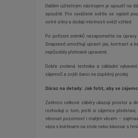
Dalším užitečným nástrojem je spoušť na dál
spouště. Pro vyvážené světlo se vyplatí pou
ostré stíny a dodají místnosti svěží vzhled.
Po pořízení snímků nezapomeňte na úpravy v
Snapseed umožňují upravit jas, kontrast a ba
nepůsobily přehnaně upraveně.
Dobře zvolená technika a základní vybavení 
zájemců a zvýší šanci na úspěšný prodej.
Důraz na detaily: Jak fotit, aby se zájemc
Zatímco celkové záběry ukazují prostor a di
rozhodují o tom, jestli si zájemce představí
věnovat pozornost i malým věcem – zajímavé t
váza s květinami na stole nebo kávovar s hrn