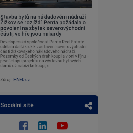
Stavba bytů na nákladovém nádraží
Žižkov se rozjíždí. Penta požádala o
povolení na zbytek severovýchodní
části, ve hře jsou miliardy
Developerská společnost Penta Real Estate
udělala další krok k zastavění severovýchodní
části žižkovského nákladového nádraží.
Pozemky od Českých drah koupila vloni v říjnu –
první etapu projektu na výstavbu bytových
domů už nabízí ke koupi, s...
Zdroj:
IHNED.cz
Sociální sítě