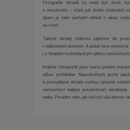
Fotografie detailů by měly být čisté, k
s množstvím – stačí pár dobře zvolených zábě
tipem je také zachytit výhled z okna, stylo
na čtení.
Takové detaily vtáhnou zájemce do prost
v nabízeném domově. A právě tato emoce je tí
i o finálním rozhodnutí při výběru nemovitosti
Kvalitní fotografie jsou často prvním impu
vůbec prohlédne. Nepodceňujte proto jeji
a promyšlené detaily mohou výrazně ovlivnit 
nemovitost nejlépe prezentovat, neváhejte
webu. Poradím vám, jak nafotit váš domov tak