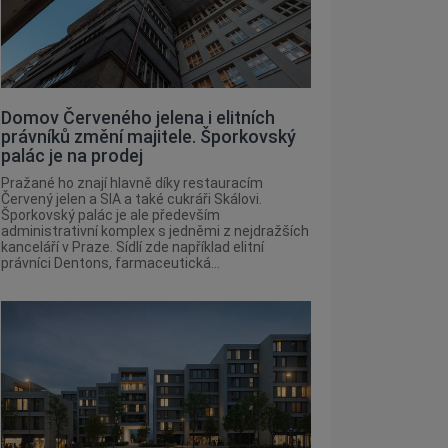
Domov Červeného jelena i elitních
právníků změní majitele. Šporkovský
palác je na prodej
Pražané ho znají hlavně díky restauracím
Červený jelen a SIA a také cukráři Skálovi.
Šporkovský palác je ale především
administrativní komplex s jedněmi z nejdražších
kanceláří v Praze. Sídlí zde například elitní
právníci Dentons, farmaceutická...