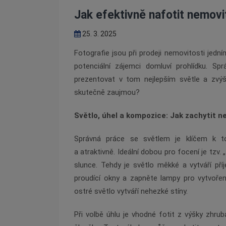
Jak efektivně nafotit nemovit
25. 3. 2025
Fotografie jsou při prodeji nemovitosti jední
potenciální zájemci domluví prohlídku. Sp
prezentovat v tom nejlepším světle a zvýšit 
skutečně zaujmou?
Světlo, úhel a kompozice: Jak zachytit n
Správná práce se světlem je klíčem k to
a atraktivně. Ideální dobou pro focení je tz
slunce. Tehdy je světlo měkké a vytváří příj
proudící okny a zapněte lampy pro vytvořen
ostré světlo vytváří nehezké stíny.
Při volbě úhlu je vhodné fotit z výšky zhru