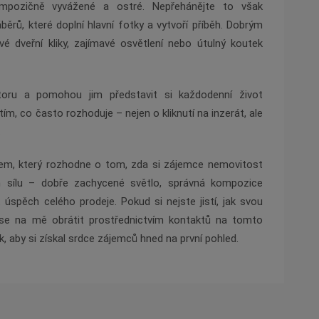
ompozičně vyvážené a ostré. Nepřehánějte to však
rů, které doplní hlavní fotky a vytvoří příběh. Dobrým
vé dveřní kliky, zajímavé osvětlení nebo útulný koutek
oru a pomohou jim představit si každodenní život
m, co často rozhoduje – nejen o kliknutí na inzerát, ale
.
lzem, který rozhodne o tom, zda si zájemce nemovitost
ch sílu – dobře zachycené světlo, správná kompozice
úspěch celého prodeje. Pokud si nejste jistí, jak svou
 se na mě obrátit prostřednictvím kontaktů na tomto
, aby si získal srdce zájemců hned na první pohled.