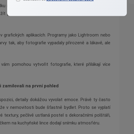
ku nebo časovač, které minimalizují otřesy při mačkání
žít přenosná LED světla nebo softboxy, které eliminují
 grafických aplikacích. Programy jako Lightroom nebo
rvy tak, aby fotografie vypadaly přirozeně a lákavě, ale
vám pomohou vytvořit fotografie, které přilákají více
i zamilovali na první pohled
spozici, detaily dokážou vyvolat emoce. Právě ty často
, že v nemovitosti bude šťastně bydlet. Proto se vyplatí
extury, pečlivě ustlaná postel s dekoračními polštáři,
íčkem na kuchyňské lince dodají snímku atmosféru.