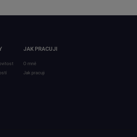
Y
JAK PRACUJI
ovitost
O mně
ostí
Jak pracuji