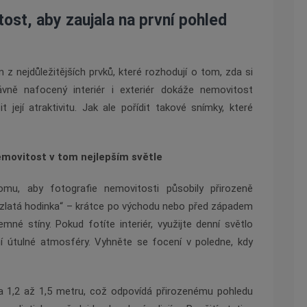
ost, aby zaujala na první pohled
m z nejdůležitějších prvků, které rozhodují o tom, zda si
rávně nafocený interiér i exteriér dokáže nemovitost
její atraktivitu. Jak ale pořídit takové snímky, které
emovitost v tom nejlepším světle
mu, aby fotografie nemovitosti působily přirozeně
v. „zlatá hodinka“ – krátce po východu nebo před západem
emné stíny. Pokud fotíte interiér, využijte denní světlo
í útulné atmosféry. Vyhněte se focení v poledne, kdy
ba 1,2 až 1,5 metru, což odpovídá přirozenému pohledu