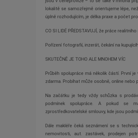
jsou v ceněprovize – to se tak
é
v mnoha příp
lokalitě se samozřejmě orientujeme l
é
pe, ne
úplně rozhodujícím, je d
é
lka praxe a počet pr
CO SI LIDÉ
PŘEDSTAVUJÍ, že práce realitního
Pořízení fotografií
, inzer
át, čekání na kupující
SKUTE
ČNĚ
JE TOHO ALE MNOHEM V
ÍC
Průběh spolupráce má několik částí. První je
zdarma. Probí
hat m
ůže osobně, online nebo p
Na začátku je tedy vž
dy sch
ůzka s prodáv
podmínek spolupráce. A pokud se maj
zprostředkovatelsk
é
smlouvy, kde jsou podmí
Dále makléře čeká seznámení se s technickým
nemovitosti, aut. zastávek, prodejen potr