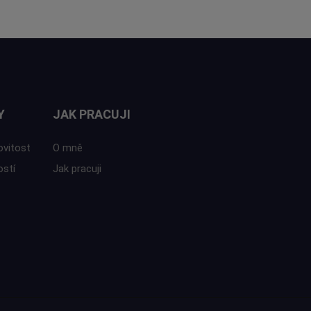
Y
JAK PRACUJI
ovitost
O mně
ostí
Jak pracuji