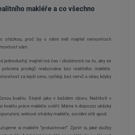
ealitního makléře a co všechno
 s otázkou, proč by s námi měl majitel nemovitosti
emovitost sám.
 jednoduchý, majitel má čas i zkušenosti na to, aby se
 polovina prodejů realizována bez realitního makléř
e.
emovitost za lepší cenu, rychleji, bez nervů a obav, kdyby
znou kvalitu. Stejně jako v každ
é
m oboru. Naštěstí v
kvalitu práce makléře ověřit. Máme k dispozici ukázky
doporučení
, webov
é
stránky makléř
e, soci
ální sítě apod.
ručujeme si makléře
“
prolustrovat”. Zjistit si, jak
é
slu
žby