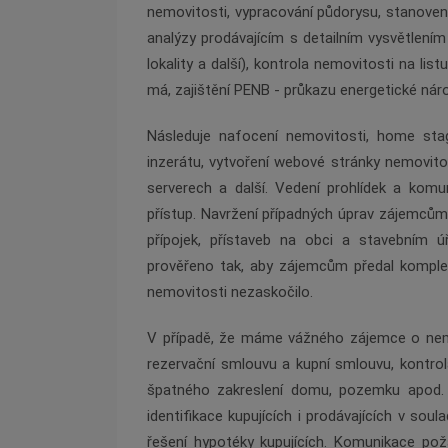
nemovitosti, vypracování půdorysu, stanoven
analýzy prodávajícím s detailním vysvětlení
lokality a další), kontrola nemovitosti na lis
má, zajištění PENB - prů
kazu energetick
é
náro
Následuje nafocení nemovitosti, home stag
inzer
átu, vytvoření webov
é
stránky nemovito
serverech a další. Vedení prohlídek a kom
přístup. Navržení případný
ch
úprav zájemcům
přípojek, přístaveb na obci a stavebním
prověřeno tak, aby zájemcům předal komplet
nemovitosti nezaskoč
ilo.
V případě, že máme vážn
é
ho zájemce o nemo
rezervační smlouvu a kupní smlouvu, kontrol
špatn
é
ho zakreslení domu, pozemku apod. 
identifikace kupujících i prodávající
ch v
soulad
řešení hypot
é
ky kupujících. Komunikace pož