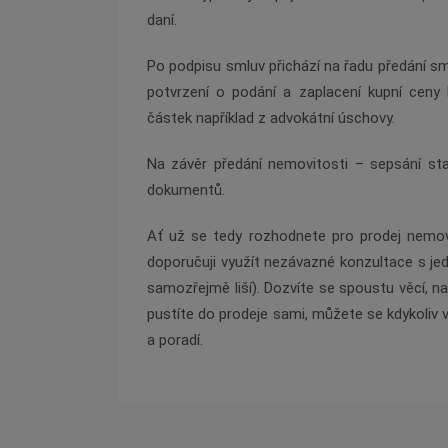
daní.
Po podpisu smluv př
ich
ází na řadu předání s
potvrzení o podání a zaplacení kupní ceny 
částek například z advokátní úschovy.
Na závěr předání nemovitosti – sepsání stav
dokumentů.
Ať už se tedy rozhodnete pro prodej nemov
doporučuji využít nezávazn
é
konzultace s je
samozřejmě liší). Dozvíte se spoustu věcí, na
pustíte do prodeje sami, můžete se kdykoliv
a poradí.