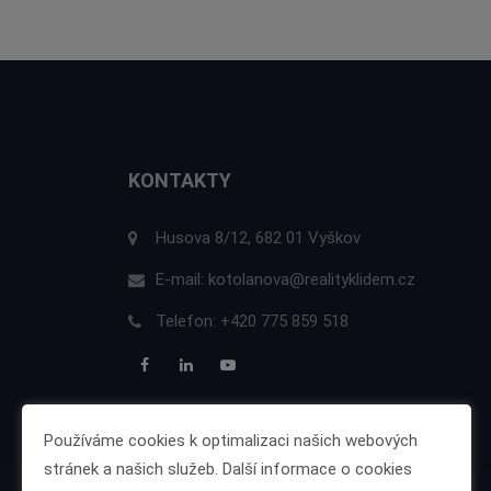
KONTAKTY
Husova 8/12, 682 01 Vyškov
E-mail:
kotolanova@realityklidem.cz
Telefon:
+420 775 859 518
Používáme cookies k optimalizaci našich webových
stránek a našich služeb. Další informace o cookies