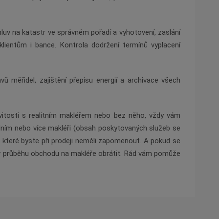
mluv na katastr ve správn
é
m pořadí a vyhotovení, zaslání
klientům i bance. Kontrola dodržení termínů vyplacení
ů měřidel, zajištění přepisu energií
a archivace v
šech
itosti s realitním makléřem nebo bez ně
ho, v
ždy vám
dním nebo více makléři (obsah poskytovaných služeb se
 kter
é
byste při prodeji neměli zapomenout. A pokud se
 v průběhu obchodu na makléře obrátit. Rád vám pomůže