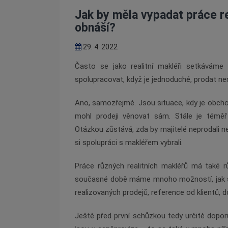
Jak by měla vypadat práce r
obnáší?
29. 4. 2022
Často se jako realitní makléři setkáváme
spolupracovat, když je jednoduch
é
, prodat n
Ano, samozřejmě. Jsou situace, kdy je obchod
mohl prodeji věnovat sám. Stále je t
é
měř
Otázkou zůstává, zda by majitel
é
neprodali n
si spolupráci s makléřem vybrali.
Práce různých realitních makléřů má také rů
současn
é
době máme mnoho možností, jak si 
realizovaných prodejů, reference od klientů, 
Ještě před první
sch
ůzkou tedy určitě dopo