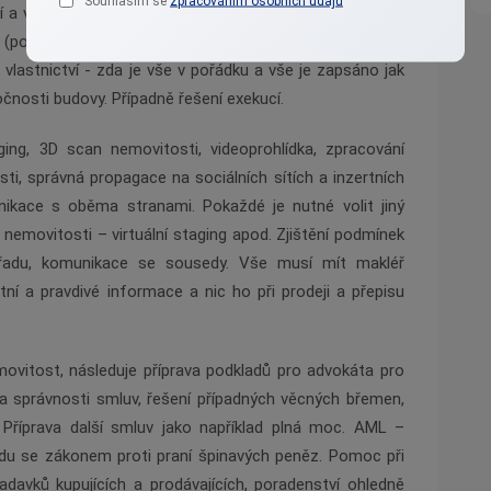
Souhlasím se
zpracováním osobních údajů
í a výpočet správn
é
tržní ceny nemovitosti - předložení
m (porovnávání, zhodnocení současn
é
situace, poptávky,
tu vlastnictví - zda je vše v pořádku a vše je zapsáno jak
čnosti budovy. Případně řešení exekucí.
ing, 3D scan nemovitosti, videoprohlídka, zpracování
sti, správná propagace na sociální
ch s
ítích a inzertních
unikace s oběma stranami. Pokažd
é
je nutn
é
volit jiný
 nemovitosti –
virtu
ální
staging apod. Zji
štění podmínek
 úřadu, komunikace se sousedy. Vše musí mít makléř
ní a pravdiv
é
informace a nic ho při prodeji a přepisu
vitost, následuje příprava podkladů pro advokáta pro
a správnosti smluv, řešení případný
ch v
ě
cn
ý
ch b
ř
emen,
Příprava další smluv jako například plná moc. AML –
u se zákonem proti praní špinavých peněz. Pomoc při
adavků kupujících a prodávajících, poradenství ohledně