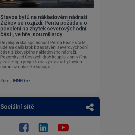
Stavba bytů na nákladovém nádraží
Žižkov se rozjíždí. Penta požádala o
povolení na zbytek severovýchodní
části, ve hře jsou miliardy
Developerská společnost Penta Real Estate
udělala další krok k zastavění severovýchodní
části žižkovského nákladového nádraží.
Pozemky od Českých drah koupila vloni v říjnu –
první etapu projektu na výstavbu bytových
domů už nabízí ke koupi, s...
Zdroj:
IHNED.cz
Sociální sítě