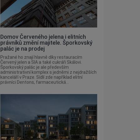
Domov Červeného jelena i elitních
právníků změní majitele. Šporkovský
palác je na prodej
Pražané ho znají hlavně díky restauracím
Červený jelen a SIA a také cukráři Skálovi.
Šporkovský palác je ale především
administrativní komplex s jedněmi z nejdražších
kanceláří v Praze. Sídlí zde například elitní
právníci Dentons, farmaceutická...