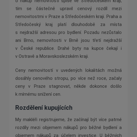
o nákup nemovitostí spíše ve Středočeském kraji,
tím se částečně upravil cenový rozdíl mezi
nemovitostmi v Praze a Středočeském kraji. Praha a
Středočeský kraj platí dlouhodobě za místa
s nejdražší adresou pro bydlení. Pozadu nezůstalo
ani Brno, nemovitosti v Brně jsou třetí nejdražší
v České republice. Drahé byty na kupce čekají i
v Ostravě a Moravskoslezském kraji.
Ceny nemovitostí v uvedených lokalitách možná
dosáhly cenového stropu, po více než roce, začaly
ceny v Praze stagnovat, někde dokonce došlo
k mírnému snížení cen.
Rozdělení kupujících
My makléři registrujeme, že začínají být více patrné
rozdíly mezi objemem nákupů pro běžné bydlení a
objemem nákupů za účelem investice. U běžných