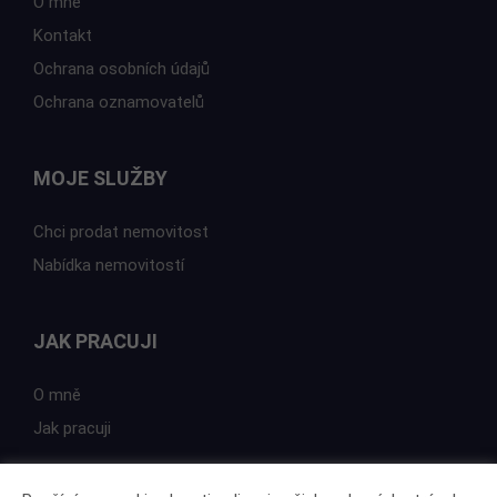
O mně
Kontakt
Ochrana osobních údajů
Ochrana oznamovatelů
MOJE SLUŽBY
Chci prodat nemovitost
Nabídka nemovitostí
JAK PRACUJI
O mně
Jak pracuji