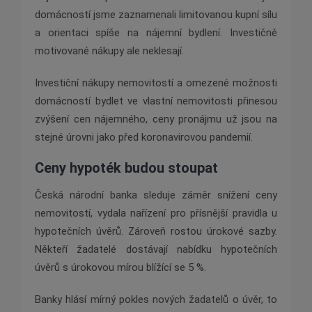
domácností jsme zaznamenali limitovanou kupní sílu
a orientaci spíše na nájemní bydlení. Investičně
motivované nákupy ale neklesají.
Investiční nákupy nemovitostí a omezené možnosti
domácností bydlet ve vlastní nemovitosti přinesou
zvýšení cen nájemného, ceny pronájmu už jsou na
stejné úrovni jako před koronavirovou pandemií.
Ceny hypoték budou stoupat
Česká národní banka sleduje záměr snížení ceny
nemovitostí, vydala nařízení pro přísnější pravidla u
hypotečních úvěrů. Zároveň rostou úrokové sazby.
Někteří žadatelé dostávají nabídku hypotečních
úvěrů s úrokovou mírou blížící se 5 %.
Banky hlásí mírný pokles nových žadatelů o úvěr, to