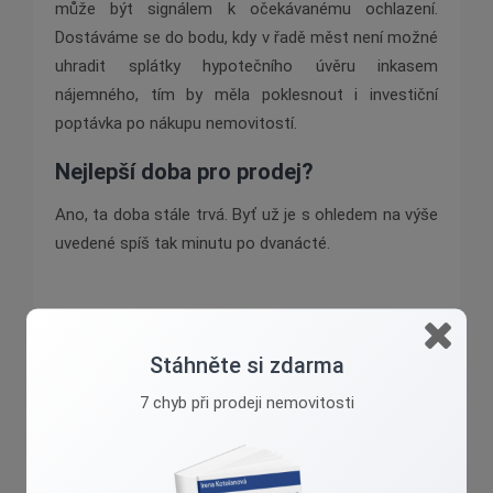
může být signálem k očekávanému ochlazení.
Dostáváme se do bodu, kdy v řadě měst není možné
uhradit splátky hypotečního úvěru inkasem
nájemného, tím by měla poklesnout i investiční
poptávka po nákupu nemovitostí.
Nejlepší doba pro prodej?
Ano, ta doba stále trvá. Byť už je s ohledem na výše
uvedené spíš tak minutu po dvanácté.
Stáhněte si zdarma
7 chyb při prodeji nemovitosti
Irena Kotolanová
Přibližuji reality k lidem....