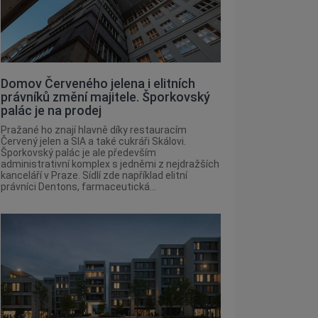
Domov Červeného jelena i elitních
právníků změní majitele. Šporkovský
palác je na prodej
Pražané ho znají hlavně díky restauracím
Červený jelen a SIA a také cukráři Skálovi.
Šporkovský palác je ale především
administrativní komplex s jedněmi z nejdražších
kanceláří v Praze. Sídlí zde například elitní
právníci Dentons, farmaceutická...