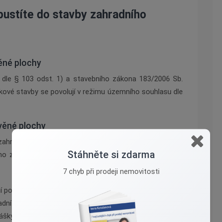
pustíte do stavby zahradního
ěn
é
plochy
 dle § 103 odst. 1) a stavebního zákona 183/2006 Sb.
akov
é
stavby se povolují v režimu územního souhlasu dle
věn
é
plochy
 zahradní domek se zastavěnou plochou nad 25m2, je
Stáhněte si zdarma
ního zákona 183/2006 Sb. rozhodnutí
o um
ístění stavby
7 chyb při prodeji nemovitosti
povolení je podrobně uveden v pří
loze
č. 1 k vyhlášce č.
2
adní domek více než 25 m
, je nutn
é
nechat vypracovat
šky včetně situace její
ho um
ístění. To je již práce pro