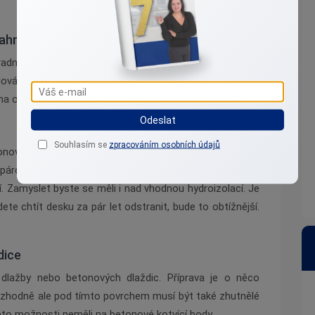
zahradní
domek
adní domek velký a k čemu bude složit, kde bude stát,
adová plocha by měla být v každ
é
m případě kvalitně
na okolní
m ter
é
nem.
Odeslat
Souhlasím se
zpracováním osobních údajů
onová deska, na štěrkov
é
m podkladu s vnitřní nejl
é
pe
párou v hloubce, která nezamrzá. Výška desky by měla
í. Zamyslet byste se měli i nad vhodnou hydroizolací. Je
ete chtít desku za pár let odstranit, bude to obtížnější.
dice
é
dlažby nebo betonových dlaždic. Příprava je o něco
ozhodně ale pod tímto povrchem musí být tak
é
zhutněl
é
é
to mo
žnosti neměli na betonov
é
kotvící body.