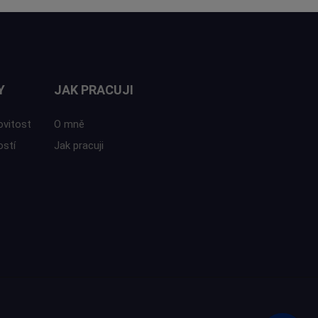
Y
JAK PRACUJI
ovitost
O mně
ostí
Jak pracuji