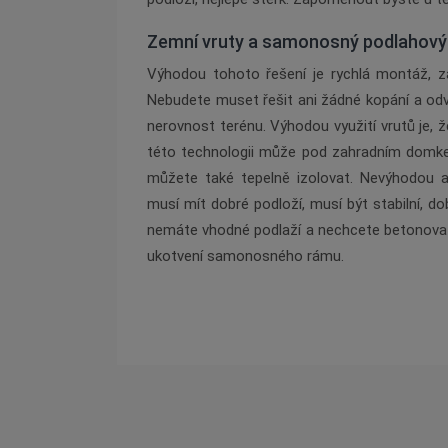
Zemní vruty a samonosný podlahový
Výhodou tohoto řešení je rychlá
mont
áž
, z
Nebudete muset řešit ani žádn
é
kopání a od
nerovnost ter
é
nu. Výhodou využití vrutů je, ž
t
é
to technologii může pod zahradním domk
můžete tak
é
tepelně izolovat. Nevýhodou a
musí mít dobr
é
podloží, musí být stabilní, 
nemáte vhodn
é
podlaží a nechcete betonovat
ukotvení samonosn
é
ho rámu.