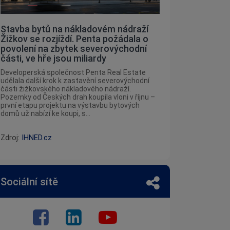
Stavba bytů na nákladovém nádraží
Žižkov se rozjíždí. Penta požádala o
povolení na zbytek severovýchodní
části, ve hře jsou miliardy
Developerská společnost Penta Real Estate
udělala další krok k zastavění severovýchodní
části žižkovského nákladového nádraží.
Pozemky od Českých drah koupila vloni v říjnu –
první etapu projektu na výstavbu bytových
domů už nabízí ke koupi, s...
Zdroj:
IHNED.cz
Sociální sítě