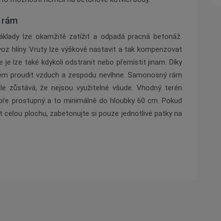
 rám
áklady lze okamžitě zatížit a odpadá pracná
beton
áž.
voz hlíny. Vruty lze výškově nastavit a tak kompenzovat
e je lze tak
é
kdykoli odstranit nebo přemístit jinam. Díky
em proudit vzduch a zespodu nevlhne. Samonosný rám
le zůstává, že nejsou využiteln
é
všude. Vhodný ter
é
n
dobře prostupný
a to minim
álně do hloubky 60 cm. Pokud
 celou plochu, zabetonujte si pouze jednotliv
é
patky na