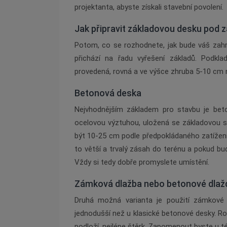
projektanta, abyste získali stavební povolení.
Jak připravit základovou desku pod 
Potom, co se rozhodnete, jak bude váš zahr
př
ich
ází na řadu vyřešení základů. Podkl
provedená, rovná a ve výšce zhruba 5-10 cm 
Betonová
deska
Nejvhodnějším základem pro stavbu je bet
ocelovou výztuhou, uložená se základovou s
být 10-25 cm podle předpokládan
é
ho zatížen
to větší a trvalý zásah do ter
é
nu a pokud bud
Vždy si tedy dobře promyslete umístění.
Zámková dlažba nebo betonov
é
dlaž
Druhá možná varianta je použití zámkov
jednodušší než u klasick
é
betonov
é
desky. R
podloží, nejl
é
pe štěrk. Zapomenout byste u t