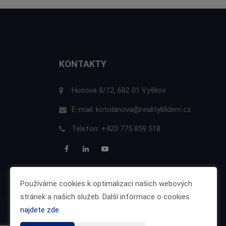
KONTAKTY
Husova 8/12, 682 01 Vyškov
E-mail:
kotolanova@realityklidem.cz
Telefon:
+420 775 859 518
Používáme cookies k optimalizaci našich webových
stránek a našich služeb. Další informace o cookies
najdete zde
.