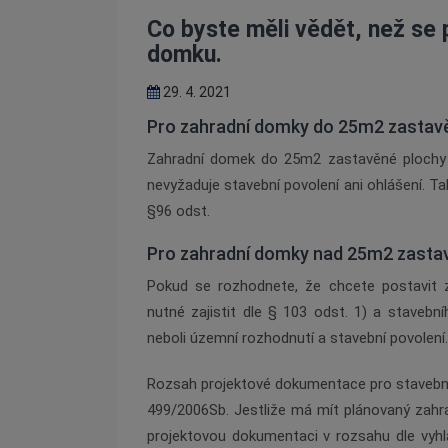
Co byste měli vědět, než se 
domku.
29. 4. 2021
Pro zahradní domky do 25m2 zastav
Zahradní domek do 25m2 zastavěn
é
plochy
nevyžaduje stavební povolení ani ohlášení. T
§96 odst.
Pro zahradní domky nad 25m2 zasta
Pokud se rozhodnete, že chcete postavit
nutn
é
zajistit dle § 103 odst. 1) a staveb
neboli územní rozhodnutí a stavební povolení.
Rozsah projektov
é
dokumentace pro stavební 
499/2006Sb. Jestliže má mí
t pl
ánovaný zahr
projektovou dokumentaci v rozsahu dle vyhlá