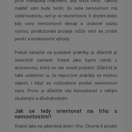
poté manipulují majitelem, aby snížil cenu. Takový
makléř vám bude tvrdit, že vaše nemovitost má
vyšší hodnotu, než je ve skutečnosti. V dnešní době,
kdy ceny nemovitostí klesají a úrokové sazby
rostou, prodlužování prodeje může vést ke ztrátě
peněz a konkurenční výhody.
Pokud narazíte na podobné praktiky, je důležité je
okamžitě zastavit. Stejně jako byste odešli z
autoservisu, který se vás snažil podvést. Důležité je
také uvědomit si, že nepoctivé praktiky se mohou
objevit, i když se rozhodnete prodat nemovitost
sami. Proto je důležité vše konzultovat s někým
zkušeným a důvěryhodným.
Jak se tedy orientovat na trhu s
nemovitostmi?
Stejně jako na jakémkoli jiném trhu. Chcete-li prodat