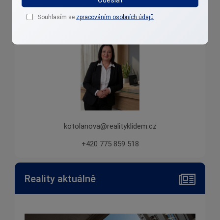
Irena Kotolanová
Souhlasím se
zpracováním osobních údajů
Přibližuji reality k lidem....
kotolanova@realityklidem.cz
+420 775 859 518
Reality aktuálně