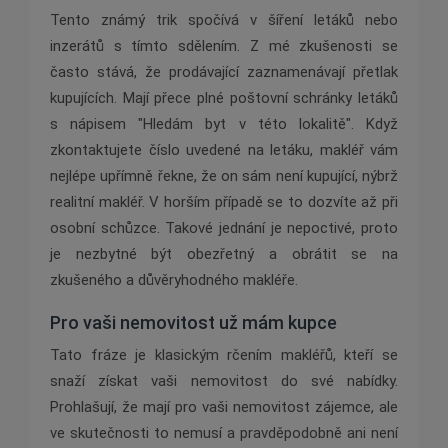
Tento známý trik spočívá v šíření letáků nebo
inzerátů s tímto sdělením. Z mé zkušenosti se
často stává, že prodávající zaznamenávají přetlak
kupujících. Mají přece plné poštovní schránky letáků
s nápisem "Hledám byt v této lokalitě". Když
zkontaktujete číslo uvedené na letáku, makléř vám
nejlépe upřímně řekne, že on sám není kupující, nýbrž
realitní makléř. V horším případě se to dozvíte až při
osobní schůzce. Takové jednání je nepoctivé, proto
je nezbytné být obezřetný a obrátit se na
zkušeného a důvěryhodného makléře.
Pro vaši nemovitost už mám kupce
Tato fráze je klasickým rčením makléřů, kteří se
snaží získat vaši nemovitost do své nabídky.
Prohlašují, že mají pro vaši nemovitost zájemce, ale
ve skutečnosti to nemusí a pravděpodobně ani není