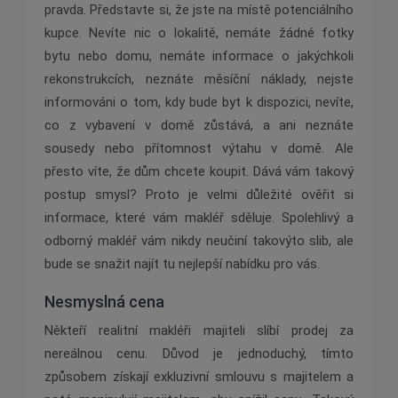
pravda. Představte si, že jste na místě potenciálního
kupce. Nevíte nic o lokalitě, nemáte žádné fotky
bytu nebo domu, nemáte informace o jakýchkoli
rekonstrukcích, neznáte měsíční náklady, nejste
informováni o tom, kdy bude byt k dispozici, nevíte,
co z vybavení v domě zůstává, a ani neznáte
sousedy nebo přítomnost výtahu v domě. Ale
přesto víte, že dům chcete koupit. Dává vám takový
postup smysl? Proto je velmi důležité ověřit si
informace, které vám makléř sděluje. Spolehlivý a
odborný makléř vám nikdy neučiní takovýto slib, ale
bude se snažit najít tu nejlepší nabídku pro vás.
Nesmyslná cena
Někteří realitní makléři majiteli slíbí prodej za
nereálnou cenu. Důvod je jednoduchý, tímto
způsobem získají exkluzivní smlouvu s majitelem a