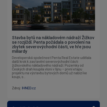
Stavba bytů na nákladovém nádraží Žižkov
se rozjíždí. Penta požádala o povolení na
zbytek severovýchodní části, ve hře jsou
miliardy
Developerská společnost Penta Real Estate udělala
další krok k zastavění severovýchodní části
žižkovského nákladového nádraží. Pozemky od
Českých drah koupila vloni v říjnu – první etapu
projektu na výstavbu bytových domů už nabízí ke
koupi, s...
Zdroj:
IHNED.cz