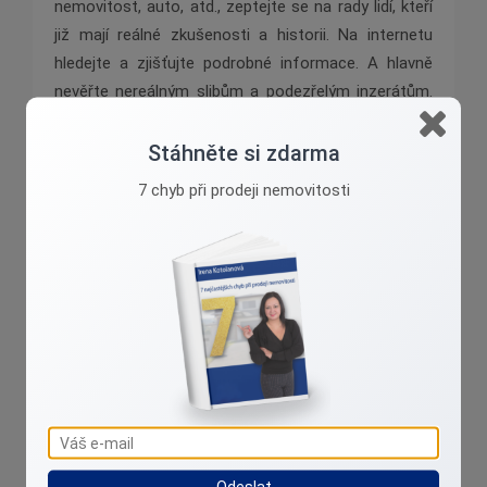
nemovitost, auto, atd., zeptejte se na rady lidí, kteří
již mají reálné zkušenosti a historii. Na internetu
hledejte a zjišťujte podrobné informace. A hlavně
nevěřte nereálným slibům a podezřelým inzerátům.
Postačí používat zdravý selský rozum. A klaďte
otázky. Pokud narazíte na skutečného profesionála,
Stáhněte si zdarma
rád se s vámi sejde u dobré kávy a na všechny
7 chyb při prodeji nemovitosti
otázky vám odpoví.
Pokud potřebujete poradit ohledně prodeje vaší
nemovitosti, neváhejte mě kontaktovat pomocí
stránky s kontaktními údaji.
Odeslat